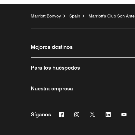
Marriott Bonvoy
Spain
Marriott's Club Son Ant
Mejores destinos
Para los huéspedes
Nuestra empresa
Facebook
Instagram
Twitter
Linkedin
You
Síganos
Abre una ventana nueva
Abre una ventana nueva
Abre una ventana 
Abre una ve
Abre