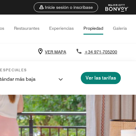
Inicie sesión o inscríbase
tos
Restaurantes
Experiencias
Propiedad
Galería
VER MAPA
+34 971-705200
 ESPECIALES
Ver las tarifas
stándar más baja