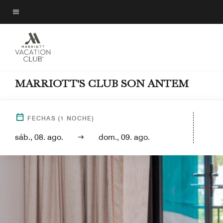
Skip
to
Texto del menú
main
content
MARRIOTT'S CLUB SON ANTEM
FECHAS
(
1
NOCHE)
sáb., 08. ago.
dom., 09. ago.