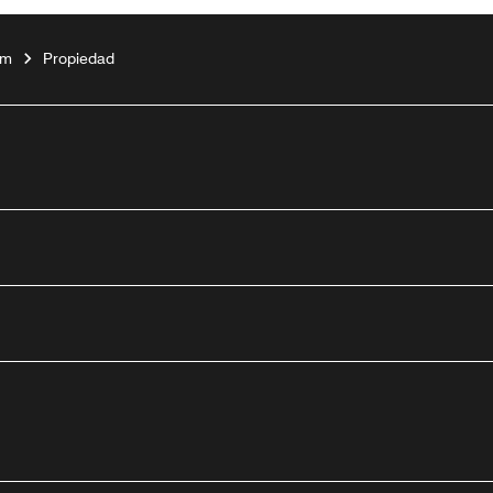
em
Propiedad
tube
nueva
ntana nueva
 una ventana nueva