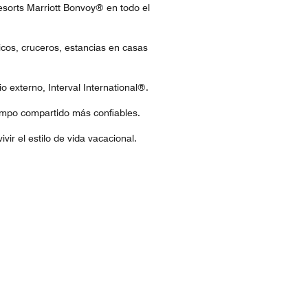
esorts Marriott Bonvoy® en todo el
icos, cruceros, estancias en casas
 externo, Interval International®.
empo compartido más confiables.
ir el estilo de vida vacacional.