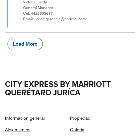
Victoria Cerda
General Manager
Cel. 4422633617
Email: ceqrj.gerencia@norte19.com
Load More
CITY EXPRESS BY MARRIOTT
QUERÉTARO JURÍCA
Información general
Propiedad
Alojamientos
Galería