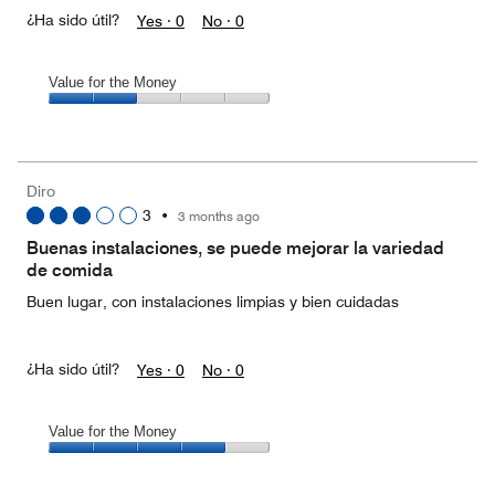
¿Ha sido útil?
Yes ·
0
No ·
0
Value for the Money
Value
for
the
Money,
Diro
2
3
•
3 months ago
out
of
Buenas instalaciones, se puede mejorar la variedad
5
de comida
Buen lugar, con instalaciones limpias y bien cuidadas
¿Ha sido útil?
Yes ·
0
No ·
0
Value for the Money
Value
for