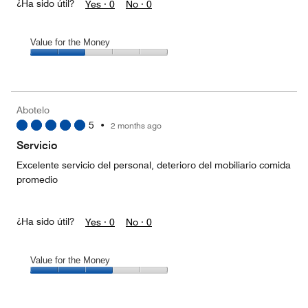
¿Ha sido útil?
Yes ·
0
No ·
0
Value for the Money
Value
for
the
Money,
Abotelo
2
5
•
2 months ago
out
of
Servicio
5
Excelente servicio del personal, deterioro del mobiliario comida
promedio
¿Ha sido útil?
Yes ·
0
No ·
0
Value for the Money
Value
for
the