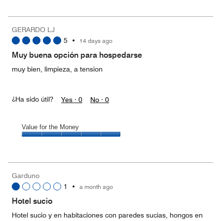
for
the
Money,
GERARDO LJ
5
5
•
14 days ago
out
of
Muy buena opción para hospedarse
5
muy bien, limpieza, a tension
¿Ha sido útil?
Yes ·
0
No ·
0
Value for the Money
Value
for
the
Money,
Garduno
5
1
•
a month ago
out
of
Hotel sucio
5
Hotel sucio y en habitaciones con paredes sucias, hongos en