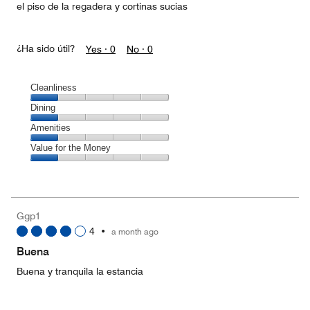
el piso de la regadera y cortinas sucias
¿Ha sido útil?
Yes ·
0
No ·
0
Cleanliness
Cleanliness,
Dining
1
Dining,
Amenities
out
1
of
Amenities,
Value for the Money
out
5
1
of
Value
out
5
for
of
the
5
Money,
Ggp1
1
4
•
a month ago
out
of
Buena
5
Buena y tranquila la estancia