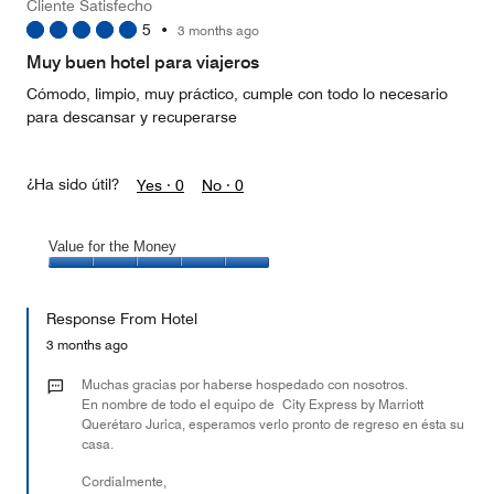
Cliente Satisfecho
1
5
•
3 months ago
out
of
Muy buen hotel para viajeros
5
Cómodo, limpio, muy práctico, cumple con todo lo necesario
para descansar y recuperarse
¿Ha sido útil?
Yes ·
0
No ·
0
Value for the Money
Value
for
Response From Hotel
the
Money,
3 months ago
5
out
Muchas gracias por haberse hospedado con nosotros.
of
En nombre de todo el equipo de City Express by Marriott
Querétaro Jurica, esperamos verlo pronto de regreso en ésta su
5
casa.
​Cordialmente,