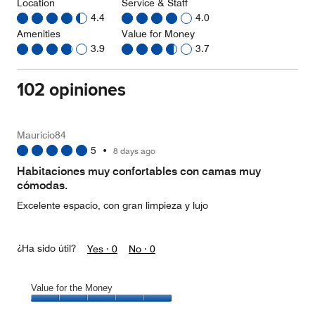
Location
Service & Staff
4.4
4.0
Amenities
Value for Money
3.9
3.7
102 opiniones
Mauricio84
5
•
8 days ago
Habitaciones muy confortables con camas muy
cómodas.
Excelente espacio, con gran limpieza y lujo
¿Ha sido útil?
Yes ·
0
No ·
0
Value for the Money
Value