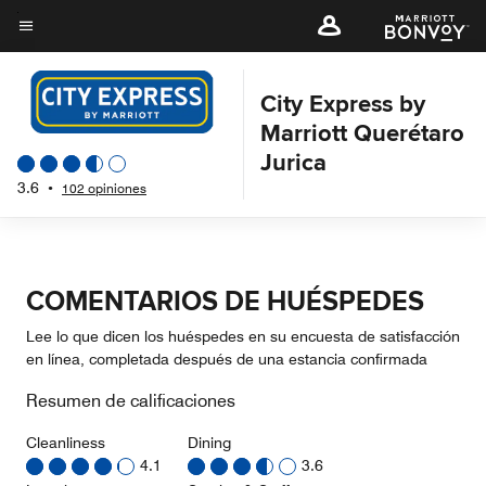
Skip
to
Texto del menú
main
content
City Express by
Marriott Querétaro
Jurica
3.6
•
102 opiniones
COMENTARIOS DE HUÉSPEDES
Lee lo que dicen los huéspedes en su encuesta de satisfacción
en línea, completada después de una estancia confirmada
Resumen de calificaciones
Cleanliness
Dining
4.1
3.6