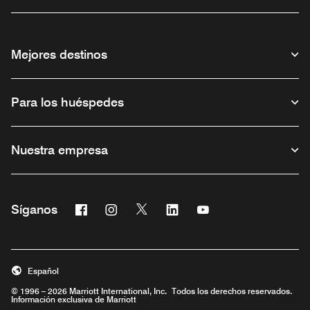
Mejores destinos
Para los huéspedes
Nuestra empresa
Facebook
Instagram
Twitter
Linkedin
Youtube
Síganos
Abre una ventana nueva
Abre una ventana nueva
Abre una ventana nueva
Abre una ventana nueva
Abre una ventana nu
Español
© 1996 – 2026 Marriott International, Inc. Todos los derechos reservados.
Información exclusiva de Marriott