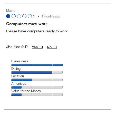
the
Money,
Mario
4
1
•
3 months ago
out
of
Computers must work
5
Please have computers ready to work
¿Ha sido útil?
Yes ·
0
No ·
0
Cleanliness
Cleanliness,
Dining
5
Dining,
Location
out
4
of
Location,
Amenities
out
5
2
of
Amenities,
Value for the Money
out
5
1
of
Value
out
5
for
of
the
5
Money,