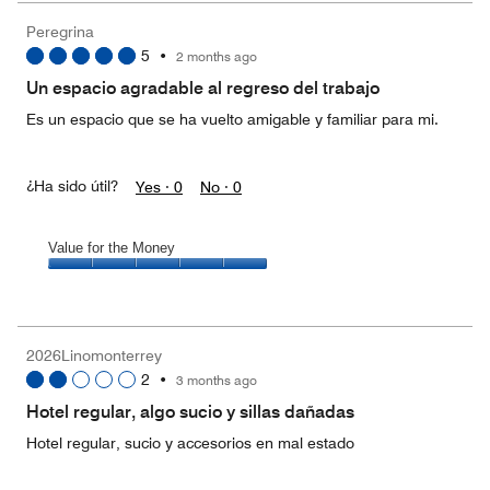
Money,
Peregrina
3
5
•
2 months ago
out
of
Un espacio agradable al regreso del trabajo
5
Es un espacio que se ha vuelto amigable y familiar para mi.
¿Ha sido útil?
Yes ·
0
No ·
0
Value for the Money
Value
for
the
Money,
2026Linomonterrey
5
2
•
3 months ago
out
of
Hotel regular, algo sucio y sillas dañadas
5
Hotel regular, sucio y accesorios en mal estado