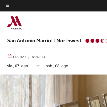
Skip
to
Texto del menú
main
content
San Antonio Marriott Northwest
FECHAS
(
1
NOCHE)
vie., 07. ago.
sáb., 08. ago.