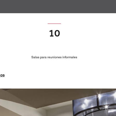
10
Salas para reuniones informales
ios