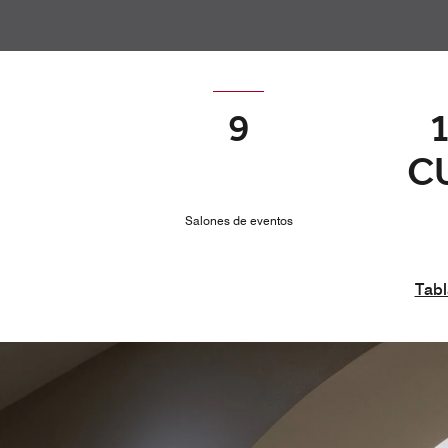
9
C
Salones de eventos
Tabl