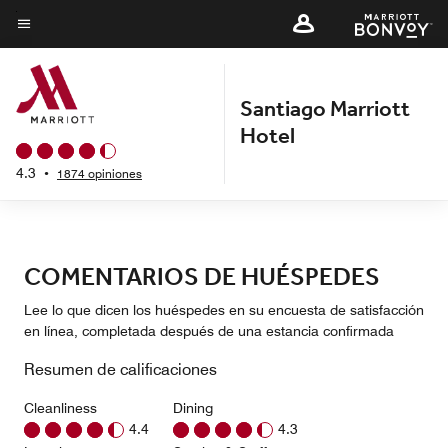
Skip
to
Texto del menú
main
content
Santiago Marriott
Hotel
4.3
•
1874 opiniones
COMENTARIOS DE HUÉSPEDES
Lee lo que dicen los huéspedes en su encuesta de satisfacción
en línea, completada después de una estancia confirmada
Resumen de calificaciones
Cleanliness
Dining
4.4
4.3