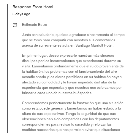
for
Response From Hotel
the
Money,
5 days ago
1
out
Estimado Betza
of
Junto con saludarle, quisiera agradecer sinceramente el tiempo
5
que se tomó para compartir con nosotros sus comentarios
acerca de su reciente estadía en Santiago Marriott Hotel.
En primer lugar, deseo expresarle nuestras más sinceras
disculpas por los inconvenientes que experimentó durante su
visita. Lamentamos profundamente que el ruido proveniente de
la habitación, los problemas con el funcionamiento del aire
acondicionado y los olores percibidos en su habitación hayan
afectado su comodidad y le hayan impedido disfrutar de la
experiencia que esperaba y que nosotros nos esforzamos por
brindar a cada uno de nuestros huéspedes.
Comprendemos perfectamente la frustración que una situación
como esta puede generar y lamentamos no haber estado a la
altura de sus expectativas. Tenga la seguridad de que sus
observaciones han sido compartidas con los departamentos
correspondientes para revisar lo sucedido y reforzar las
medidas necesarias que nos permitan evitar que situaciones