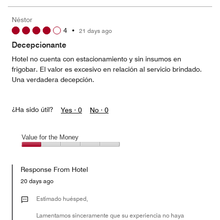
the
Money,
Néstor
4
4
•
21 days ago
out
of
Decepcionante
5
Hotel no cuenta con estacionamiento y sin insumos en
frigobar. El valor es excesivo en relación al servicio brindado.
Una verdadera decepción.
¿Ha sido útil?
Yes ·
0
No ·
0
Value for the Money
Value
for
Response From Hotel
the
Money,
20 days ago
1
out
Estimado huésped,
of
Lamentamos sinceramente que su experiencia no haya
5