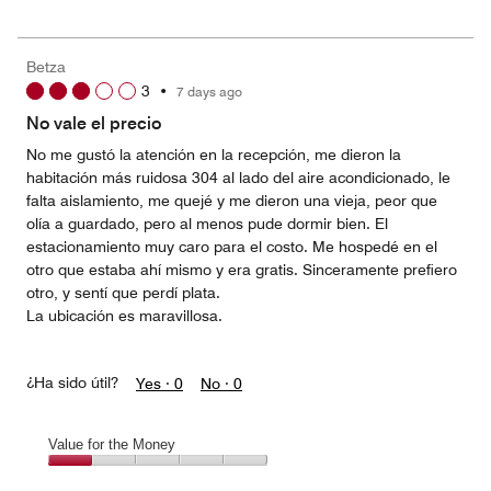
for
the
Money,
Betza
5
3
•
7 days ago
out
of
No vale el precio
5
No me gustó la atención en la recepción, me dieron la
habitación más ruidosa 304 al lado del aire acondicionado, le
falta aislamiento, me quejé y me dieron una vieja, peor que
olía a guardado, pero al menos pude dormir bien. El
estacionamiento muy caro para el costo. Me hospedé en el
otro que estaba ahí mismo y era gratis. Sinceramente prefiero
otro, y sentí que perdí plata.
La ubicación es maravillosa.
¿Ha sido útil?
Yes ·
0
No ·
0
Value for the Money
Value