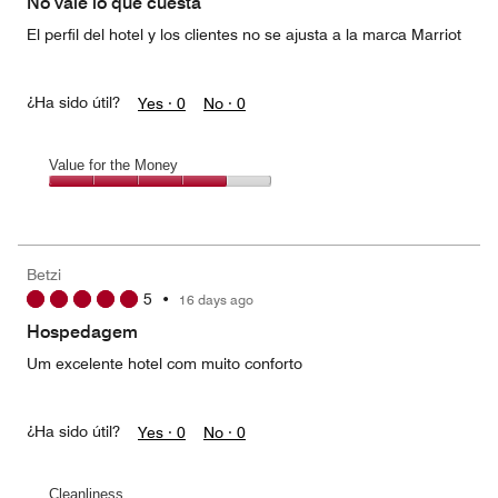
No vale lo que cuesta
5
El perfil del hotel y los clientes no se ajusta a la marca Marriot
¿Ha sido útil?
Yes ·
0
No ·
0
Value for the Money
Value
for
the
Money,
Betzi
4
5
•
16 days ago
out
of
Hospedagem
5
Um excelente hotel com muito conforto
¿Ha sido útil?
Yes ·
0
No ·
0
Cleanliness