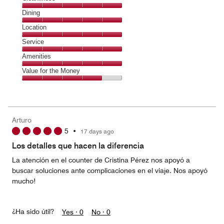
Cleanliness,
Dining
5
Dining,
Location
out
5
of
Location,
Service
out
5
5
of
Service,
Amenities
out
5
5
of
Amenities,
Value for the Money
out
5
5
of
Value
out
5
for
of
the
5
Money,
Arturo
4
5
•
17 days ago
out
of
Los detalles que hacen la diferencia
5
La atención en el counter de Cristina Pérez nos apoyó a
buscar soluciones ante complicaciones en el viaje. Nos apoyó
mucho!
¿Ha sido útil?
Yes ·
0
No ·
0