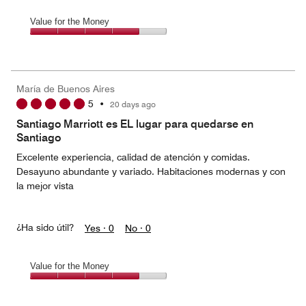
Value for the Money
Value
for
the
Money,
María de Buenos Aires
4
5
•
20 days ago
out
of
Santiago Marriott es EL lugar para quedarse en
5
Santiago
Excelente experiencia, calidad de atención y comidas.
Desayuno abundante y variado. Habitaciones modernas y con
la mejor vista
¿Ha sido útil?
Yes ·
0
No ·
0
Value for the Money
Value
for