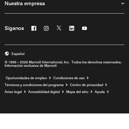
Nuestra empresa
Facebook
Instagram
Twitter
Linkedin
Youtube
Síganos
Abre una ventana nueva
Abre una ventana nueva
Abre una ventana nueva
Abre una ventana nueva
Abre una ventana nu
Español
© 1996 – 2026 Marriott International, Inc. Todos los derechos reservados.
Información exclusiva de Marriott
Abre una ventana nueva
Oportunidades de empleo
Condiciones de uso
Términos y condiciones del programa
Centro de privacidad
Aviso legal
Accesibilidad digital
Mapa del sitio
Ayuda