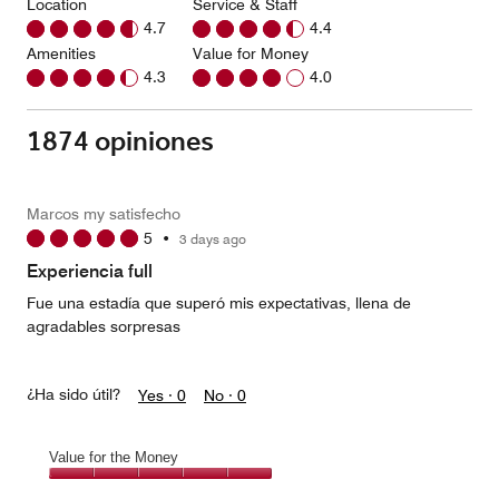
Location
Service & Staff
4.7
4.4
Amenities
Value for Money
4.3
4.0
1874 opiniones
Marcos my satisfecho
5
•
3 days ago
Experiencia full
Fue una estadía que superó mis expectativas, llena de
agradables sorpresas
¿Ha sido útil?
Yes ·
0
No ·
0
Value for the Money
Value