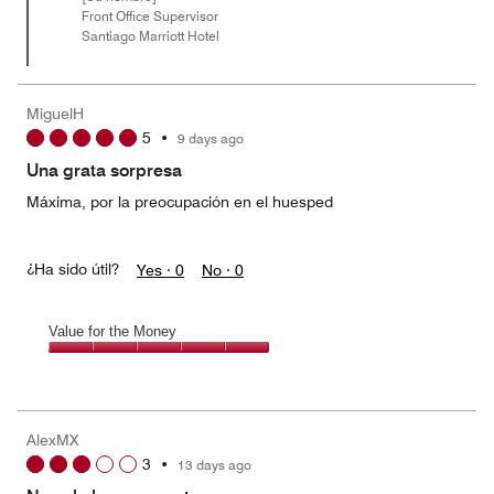
Front Office Supervisor
Santiago Marriott Hotel
MiguelH
5
•
9 days ago
Una grata sorpresa
Máxima, por la preocupación en el huesped
¿Ha sido útil?
Yes ·
0
No ·
0
Value for the Money
Value
for
the
Money,
AlexMX
5
3
•
13 days ago
out
of