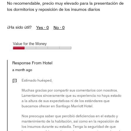
No recomendable, precio muy elevado para la presentación de
los dormitorios y reposición de los insumos diarios
¿Ha sido útil?
Yes ·
0
No ·
0
Value for the Money
Value
for
Response From Hotel
the
Money,
a month ago
1
out
Estimado huésped,
of
Muchas gracias por compartir sus comentarios con nosotros.
5
Lamentamos sinceramente que su experiencia no haya estado
a la altura de sus expectativas ni de los estándares que
buscamos ofrecer en Santiago Marriott Hotel.
Nos preocupa saber que percibió deficiencias en el estado y
mantenimiento de la habitación, así como en la reposición de
los insumos durante su estadía. Tenga la seguridad de que