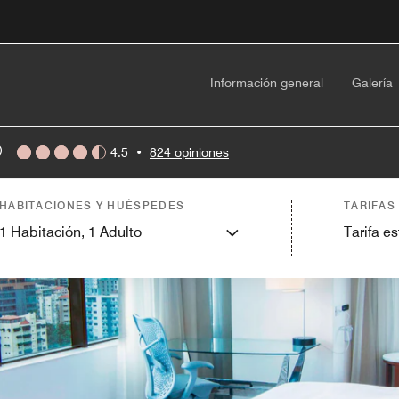
Información general
Galería
O
4.5
•
824 opiniones
HABITACIONES Y HUÉSPEDES
TARIFAS
1
Habitación,
1
Adulto
Tarifa e