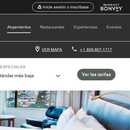
Inicie sesión o inscríbase
Alojamientos
Restaurantes
Experiencias
Eventos
VER MAPA
+1 809-807-1717
 ESPECIALES
Ver las tarifas
stándar más baja