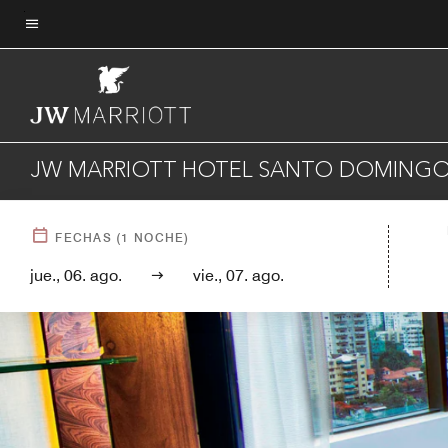
Skip
to
Texto del menú
main
content
JW MARRIOTT HOTEL SANTO DOMING
FECHAS
(
1
NOCHE)
jue., 06. ago.
vie., 07. ago.