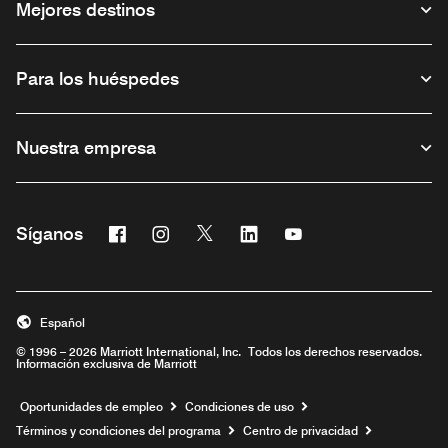
Mejores destinos
Para los huéspedes
Nuestra empresa
Facebook
Instagram
Twitter
Linkedin
Youtube
Síganos
Abre una ventana nueva
Abre una ventana nueva
Abre una ventana nueva
Abre una ventana nueva
Abre una ventana nu
Español
© 1996 – 2026 Marriott International, Inc. Todos los derechos reservados.
Información exclusiva de Marriott
Abre una ventana nueva
Oportunidades de empleo
Condiciones de uso
Términos y condiciones del programa
Centro de privacidad