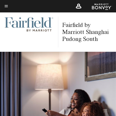
Skip
to
Texto del menú
main
Fairfield by
content
Marriott Shanghai
Pudong South