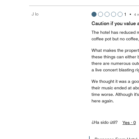
J lo
1
•
4 
Caution if you value 
The hotel has reduced ma
coffee pot but no coffee
What makes the property
these things can either 
there are numerous outd
a live concert blasting r
We thought it was a good
their music ended at ab
time worse. Although it'
here again.
¿Ha sido útil?
Yes ·
0