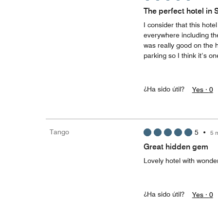
The perfect hotel in 
I consider that this hote
everywhere including the
was really good on the h
parking so I think it’s o
¿Ha sido útil?
Yes ·
0
Tango
5
•
5 
Great hidden gem
Lovely hotel with wonderf
¿Ha sido útil?
Yes ·
0