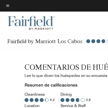
Skip
to
Texto del menú
main
content
Fairfield by Marriott Los Cabos
COMENTARIOS DE HUÉ
Lee lo que dicen los huéspedes en su encuesta
Resumen de calificaciones
Cleanliness
Dining
4.2
3.8
Location
Service & Staff