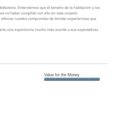
isfactoria. Entendemos que el tamaño de la habitación y los
mos no haber cumplido con ello en esta ocasión.
y reforzar nuestro compromiso de brindar experiencias que
cerle una experiencia mucho más acorde a sus expectativas.
Value for the Money
Value
for
the
Money,
5
out
of
5