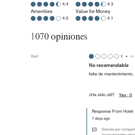
4.4
4.3
Amenities
Value for Money
4.0
4.1
1070 opiniones
Vari
1
•
11
No recomendable
falta de mantenimiento, 
¿Ha sido útil?
Yes ·
0
Response From Hotel
7 days ago
Gracias por comparti
inconvenientes rela