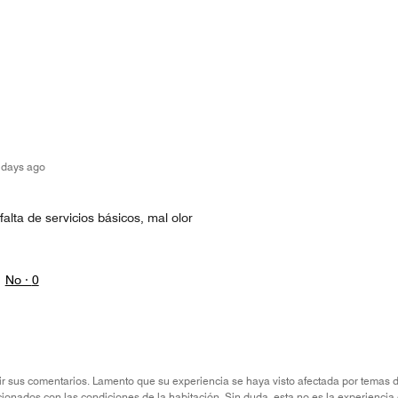
 days ago
falta de servicios básicos, mal olor
No ·
0
r sus comentarios. Lamento que su experiencia se haya visto afectada por temas de
cionados con las condiciones de la habitación. Sin duda, esta no es la experienc