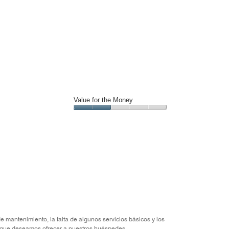
Value for the Money
Value
for
the
Money,
2
out
of
5
 mantenimiento, la falta de algunos servicios básicos y los
ia que deseamos ofrecer a nuestros huéspedes.