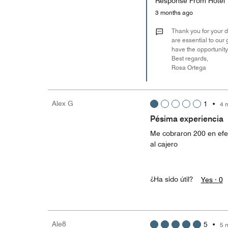
Response From Hotel
3 months ago
Thank you for your d
are essential to our
have the opportunity
Best regards,
Rosa Ortega
Alex G
1
•
4 
Pésima experiencia
Me cobraron 200 en efect
al cajero
¿Ha sido útil?
Yes ·
0
Ale8
5
•
5 