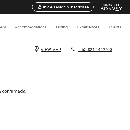
Inicie sesión o inscríbase
lery
Accommodations
Dining
Experiences
Events
VIEW MAP
+52 624-1442700
a confirmada