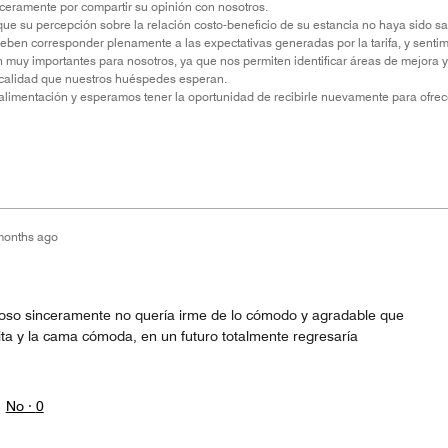
eramente por compartir su opinión con nosotros.
 su percepción sobre la relación costo-beneficio de su estancia no haya sido sat
deben corresponder plenamente a las expectativas generadas por la tarifa, y senti
 muy importantes para nosotros, ya que nos permiten identificar áreas de mejora 
la calidad que nuestros huéspedes esperan.
alimentación y esperamos tener la oportunidad de recibirle nuevamente para ofre
months ago
ioso sinceramente no quería irme de lo cómodo y agradable que
tita y la cama cómoda, en un futuro totalmente regresaría
No ·
0