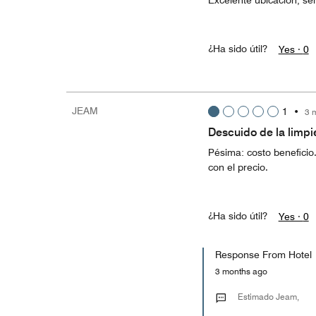
Excelente ubicacion, se
¿Ha sido útil?
Yes ·
0
JEAM
1
•
3 
Descuido de la limpi
Pésima: costo beneficio
con el precio.
¿Ha sido útil?
Yes ·
0
Response From Hotel
3 months ago
Estimado Jeam,