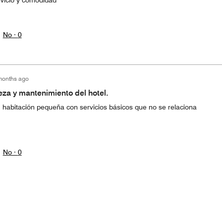
rvicio y comodidad
No ·
0
months ago
eza y mantenimiento del hotel.
. habitación pequeña con servicios básicos que no se relaciona
No ·
0