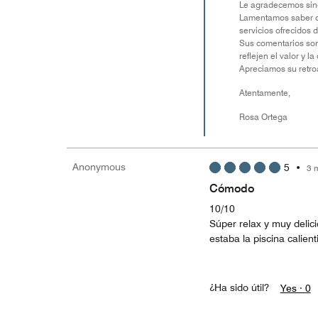
Le agradecemos sinc
Lamentamos saber que
servicios ofrecidos 
Sus comentarios son
reflejen el valor y 
Apreciamos su retro
Atentamente,
Rosa Ortega
Anonymous
5
•
3 
Cómodo
10/10
Súper relax y muy delic
estaba la piscina calien
¿Ha sido útil?
Yes ·
0