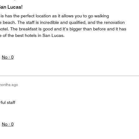
San Lucas!
l is has the perfect location as it allows you to go walking
 beach. The staff is incredible and qualified, and the renovation
otel. The breakfast is good and it’s bigger than before and it has
ne of the best hotels in San Lucas.
No ·
0
months ago
ul staff
No ·
0