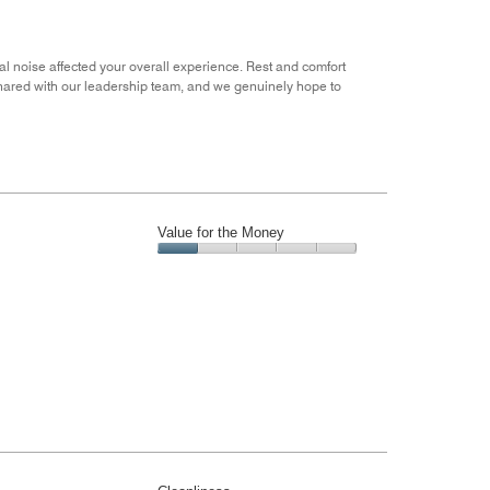
al noise affected your overall experience. Rest and comfort
shared with our leadership team, and we genuinely hope to
Value for the Money
Value
for
the
Money,
1
out
of
5