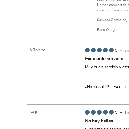
Hemos compartido su
comentarios y la op
Saludos Cordiales,
Rosa Ortega
A Toledo
5
•
a 
Excelente servicio
Muy buen servicio y ate
¿Ha sido útil?
Yes ·
0
Seiji
5
•
3 
No hay Fallas