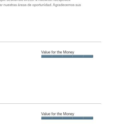
zar nuestras áreas de oportunidad. Agradecemos sus
Value for the Money
Value
for
the
Money,
5
out
of
5
Value for the Money
Value
for