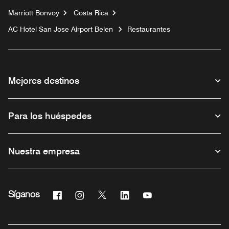
Marriott Bonvoy
Costa Rica
AC Hotel San Jose Airport Belen
Restaurantes
Mejores destinos
Para los huéspedes
Nuestra empresa
Facebook
Instagram
Twitter
Linkedin
Youtube
Síganos
Abre una ventana nueva
Abre una ventana nueva
Abre una ventana nueva
Abre una ventana nueva
Abre una ventana nue