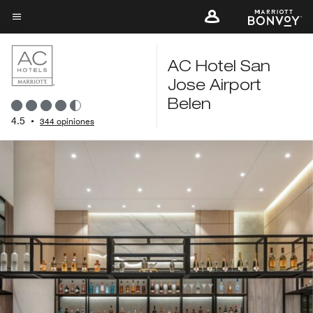
Skip
to
Texto del menú
main
content
AC Hotel San
Jose Airport
Belen
4.5
•
344 opiniones