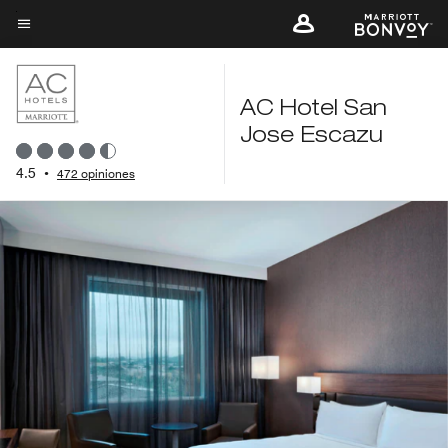
Skip
to
Texto del menú
main
content
AC Hotel San
Jose Escazu
4.5
•
472 opiniones