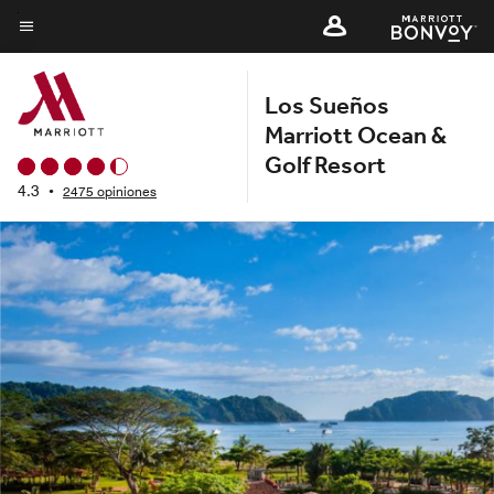
Skip
to
Texto del menú
main
Los Sueños
content
Marriott Ocean &
Golf Resort
4.3
•
2475 opiniones