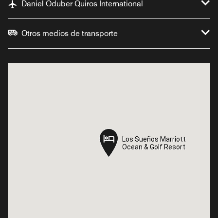
Daniel Oduber Quiros International
Otros medios de transporte
Los Sueños Marriott
Los Sueños Marriott
Ocean & Golf Resort
Ocean & Golf Resort