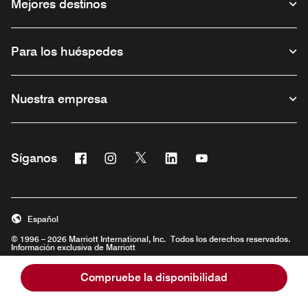
Mejores destinos
Para los huéspedes
Nuestra empresa
Facebook
Instagram
Twitter
Linkedin
Youtube
Síganos
Abre una ventana nueva
Abre una ventana nueva
Abre una ventana nueva
Abre una ventana nueva
Abre una ventana nu
Español
© 1996 – 2026 Marriott International, Inc. Todos los derechos reservados.
Información exclusiva de Marriott
Abre una ventana nueva
Compruebe la disponibilidad
Oportunidades de empleo
Condiciones de uso
Términos y condiciones del programa
Centro de privacidad