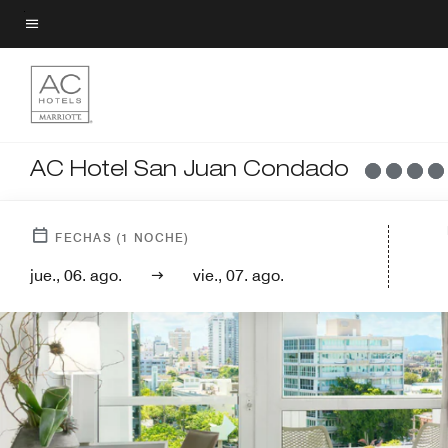
Skip
to
Texto del menú
main
content
AC Hotel San Juan Condado
FECHAS
(
1
NOCHE)
jue., 06. ago.
vie., 07. ago.