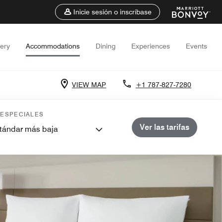
Inicie sesión o inscríbase
lery
Accommodations
Dining
Experiences
Events
VIEW MAP
+1 787-827-7280
 ESPECIALES
Ver las tarifas
stándar más baja