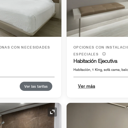
SONAS CON NECESIDADES
OPCIONES CON INSTALAC
ESPECIALES
Habitación Ejecutiva
Habitación, 1 King, sofá cama, bal
Ver más
Ver las tarifas
Icono de expansión