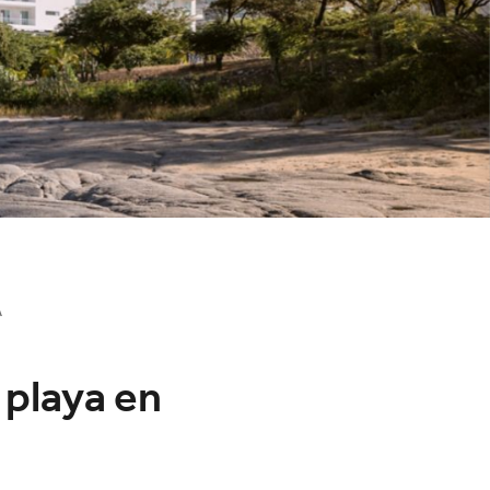
A
 playa en