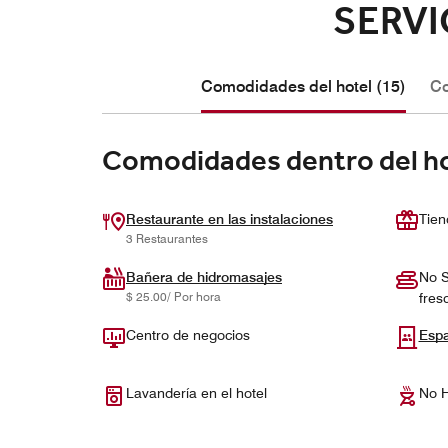
SERVI
Comodidades del hotel (15)
Co
Comodidades dentro del h
Restaurante en las instalaciones
Tien
3 Restaurantes
Bañera de hidromasajes
No S
$ 25.00/ Por hora
fres
Centro de negocios
Espa
Lavandería en el hotel
No H