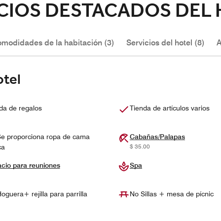
CIOS DESTACADOS DEL
modidades de la habitación (3)
Servicios del hotel (8)
A
otel
da de regalos
Tienda de artículos varios
e proporciona ropa de cama
Cabañas/Palapas
$ 35.00
ca
cio para reuniones
Spa
oguera+ rejilla para parrilla
No Sillas + mesa de pícnic