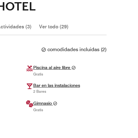
 HOTEL
ctividades (3)
Ver todo (29)
comodidades incluidas
(
2
)
Piscina al aire libre
Gratis
Bar en las instalaciones
2 Bares
Gimnasio
Gratis