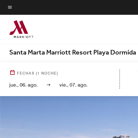
Skip
to
Texto del menú
main
content
Santa Marta Marriott Resort Playa Dormida
FECHAS
(
1
NOCHE)
jue., 06. ago.
vie., 07. ago.