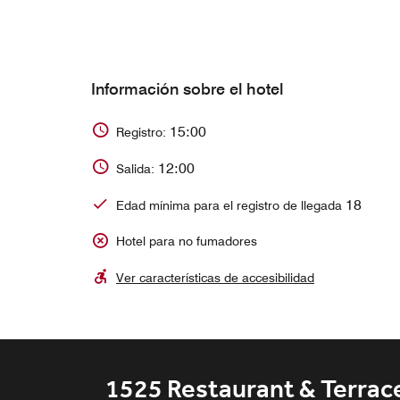
Información sobre el hotel
15:00
Registro:
12:00
Salida:
18
Edad mínima para el registro de llegada
Hotel para no fumadores
Ver características de accesibilidad
Cayeye Beach Restaurant
Sinku Pool Bar
Chiringuito
1525 Restaurant & Terrac
Great Room Lobby Bar