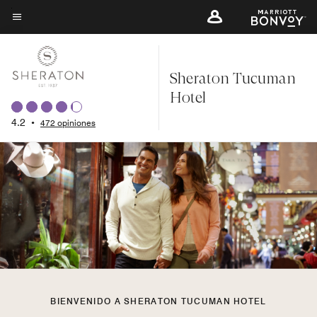
Skip
to
Texto del menú
main
content
Sheraton Tucuman
Hotel
4.2
•
472 opiniones
BIENVENIDO A SHERATON TUCUMAN HOTEL