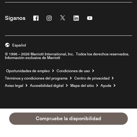
Facebook
Instagram
Twitter
Linkedin
Youtube
Síganos
Abre una ventana nueva
Abre una ventana nueva
Abre una ventana nueva
Abre una ventana nueva
Abre una ventana nu
Español
© 1996 – 2026 Marriott International, Inc. Todos los derechos reservados.
Información exclusiva de Marriott
Abre una ventana nueva
Oportunidades de empleo
Condiciones de uso
Términos y condiciones del programa
Centro de privacidad
Aviso legal
Accesibilidad digital
Mapa del sitio
Ayuda
Compruebe la disponibilidad