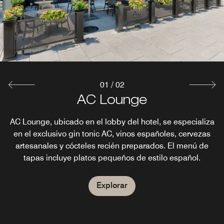
dulces y saladas, rebanadas de jamón prosciutto y
queso, frutas, muesli, yogur y café Nespresso, ADEMÁS
de una tostada y una cazuela de desayuno preparadas a
su gusto.
Explorar
01
/
02
AC Lounge
AC Lounge, ubicado en el lobby del hotel, se especializa
en el exclusivo gin tonic AC, vinos españoles, cervezas
artesanales y cócteles recién preparados. El menú de
tapas incluye platos pequeños de estilo español.
Explorar