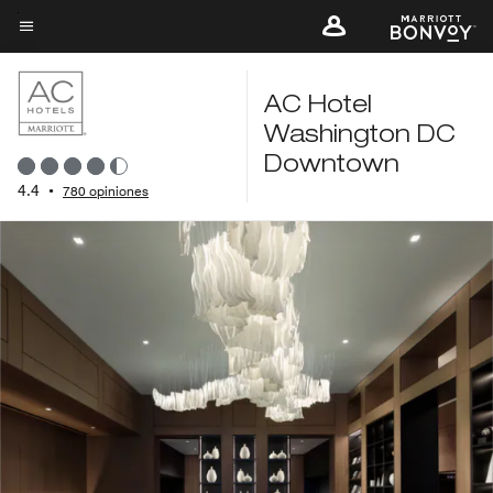
Skip
to
Texto del menú
main
content
AC Hotel
Washington DC
Downtown
4.4
•
780 opiniones