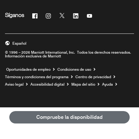
Facebook
Instagram
Twitter
Linkedin
Youtube
Síganos
Abre una ventana nueva
Abre una ventana nueva
Abre una ventana nueva
Abre una ventana nueva
Abre una ventana nue
Español
© 1996 – 2026 Marriott International, Inc. Todos los derechos reservados.
Información exclusiva de Marriott
Abre una ventana nueva
Oportunidades de empleo
Condiciones de uso
Términos y condiciones del programa
Centro de privacidad
Aviso legal
Accesibilidad digital
Mapa del sitio
Ayuda
Compruebe la disponibilidad