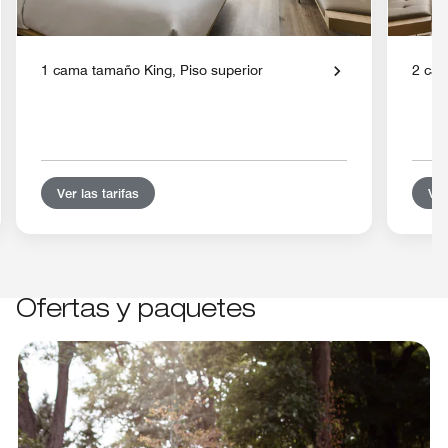
1 cama tamaño King, Piso superior
2 cam
Ver las tarifas
Ver
Ofertas y paquetes