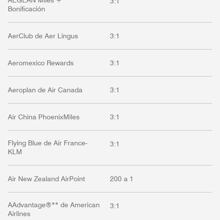
AEGEAN Miles +
3:1
Bonificación
AerClub de Aer Lingus
3:1
Aeromexico Rewards
3:1
Aeroplan de Air Canada
3:1
Air China PhoenixMiles
3:1
Flying Blue de Air France-
3:1
KLM
Air New Zealand AirPoint
200 a 1
AAdvantage®** de American
3:1
Airlines