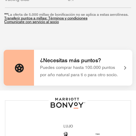
**
La oferta de 5.000 millas de bonificación no se aplica a estas aerolíneas.
Transferir puntos a millas: Términos y condiciones
Comunícate con servicio al socio
¿Necesitas más puntos?
Puedes comprar hasta 100.000 puntos
Abre una ventana nueva
por año natural para ti o para otro socio.
Logo de Bonvoy
LUJO
The Ritz-Carlton
Abre una ventana nueva
The Luxury Co
Abre una ven