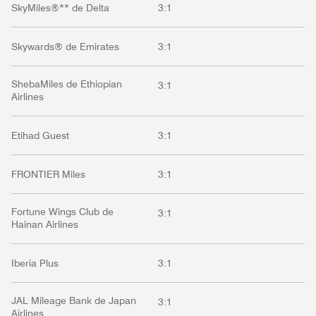
SkyMiles®** de Delta
3:1
Skywards® de Emirates
3:1
ShebaMiles de Ethiopian
3:1
Airlines
Etihad Guest
3:1
FRONTIER Miles
3:1
Fortune Wings Club de
3:1
Hainan Airlines
Iberia Plus
3:1
JAL Mileage Bank de Japan
3:1
Airlines