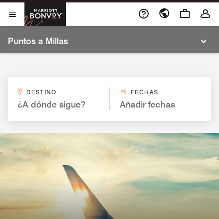
Ir al contenido
Marriott Bonvoy
Abrir el menú
Abrir el menú
Puntos a Millas
DESTINO
FECHAS
¿A dónde sigue?
Añadir fechas