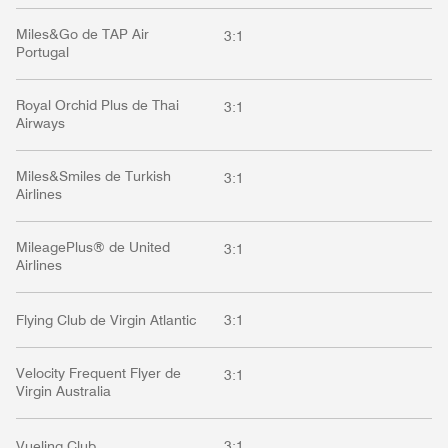
Miles&Go de TAP Air
3:1
Portugal
Royal Orchid Plus de Thai
3:1
Airways
Miles&Smiles de Turkish
3:1
Airlines
MileagePlus® de United
3:1
Airlines
Flying Club de Virgin Atlantic
3:1
Velocity Frequent Flyer de
3:1
Virgin Australia
Vueling Club
3:1