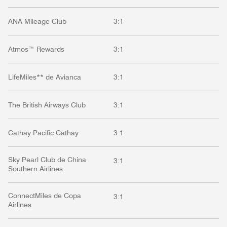
ANA Mileage Club
3:1
Atmos™ Rewards
3:1
LifeMiles** de Avianca
3:1
The British Airways Club
3:1
Cathay Pacific Cathay
3:1
Sky Pearl Club de China
3:1
Southern Airlines
ConnectMiles de Copa
3:1
Airlines