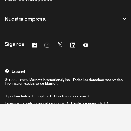
Nuestra empresa
Facebook
Instagram
Twitter
Linkedin
Youtube
Síganos
Abre una ventana nueva
Abre una ventana nueva
Abre una ventana nueva
Abre una ventana nueva
Abre una ventana n
Español
© 1996 – 2026 Marriott International, Inc. Todos los derechos reservados.
Información exclusiva de Marriott
Abre una ventana nueva
Oportunidades de empleo
Condiciones de uso
Términos y condiciones del programa
Centro de privacidad
Aviso legal
Accesibilidad digital
Mapa del sitio
Ayuda
prod31,D8D3B5E4-F308-5B70-84A4-C85AF8D72EBF,rel-R24.9.4