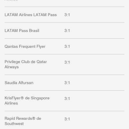
LATAM Airlines LATAM Pass
3:1
LATAM Pass Brasil
3:1
Qantas Frequent Flyer
3:1
Privilege Club de Qatar
3:1
Airways
Saudia Alfursan
3:1
KrisFlyer® de Singapore
3:1
Airlines
Rapid Rewards® de
3:1
Southwest