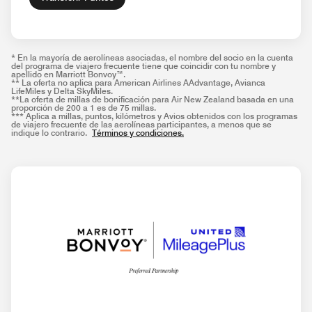
* En la mayoría de aerolíneas asociadas, el nombre del socio en la cuenta
del programa de viajero frecuente tiene que coincidir con tu nombre y
apellido en Marriott Bonvoy™.
** La oferta no aplica para American Airlines AAdvantage, Avianca
LifeMiles y Delta SkyMiles.
**La oferta de millas de bonificación para Air New Zealand basada en una
proporción de 200 a 1 es de 75 millas.
*** Aplica a millas, puntos, kilómetros y Avios obtenidos con los programas
de viajero frecuente de las aerolíneas participantes, a menos que se
indique lo contrario.
Términos y condiciones.