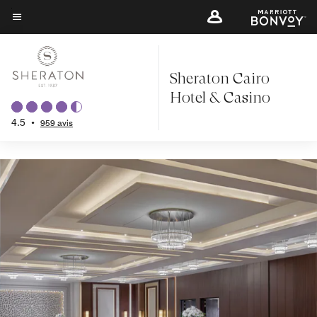
Retour à Présentation
Skip
to
Texte du menu
main
content
Sheraton Cairo
Hotel & Casino
4.5
•
959 avis