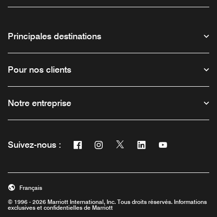
Principales destinations
Pour nos clients
Notre entreprise
Facebook
Instagram
Twitter
Linkedin
Youtube
Suivez-nous :
Ouvre une nouvelle fenêtre
Ouvre une nouvelle fenêtre
Ouvre une nouvelle fenêtre
Ouvre une nouvelle fe
Ouvre une nouve
Français
© 1996 - 2026 Marriott International, Inc. Tous droits réservés. Informations
exclusives et confidentielles de Marriott