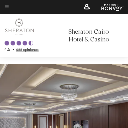
Volver a Descripción general
Skip
to
Texto del menú
main
content
Sheraton Cairo
Hotel & Casino
4.5
•
955 opiniones