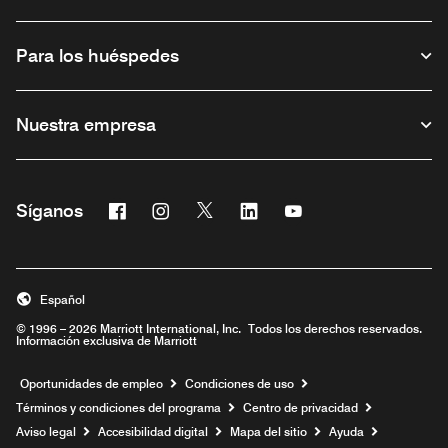
Para los huéspedes
Nuestra empresa
Facebook
Instagram
Twitter
Linkedin
Youtube
Síganos
Abre una ventana nueva
Abre una ventana nueva
Abre una ventana nueva
Abre una ventana nueva
Abre una ventana nu
Español
© 1996 – 2026 Marriott International, Inc. Todos los derechos reservados.
Información exclusiva de Marriott
Abre una ventana nueva
Oportunidades de empleo
Condiciones de uso
Términos y condiciones del programa
Centro de privacidad
Aviso legal
Accesibilidad digital
Mapa del sitio
Ayuda