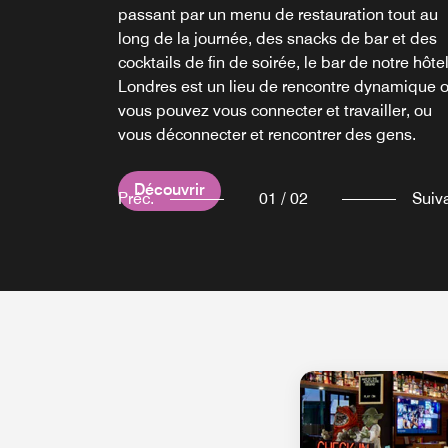
passant par un menu de restauration tout au
24h/24 et 7j/7. Entre collations saines, boisso
long de la journée, des snacks de bar et des
fraîches, bouchées croustillantes et en-cas
cocktails de fin de soirée, le bar de notre hôte
sucrés, nous avons de quoi satisfaire, que vo
Londres est un lieu de rencontre dynamique 
soyez là pour le tourisme ou pour faire la fête.
vous pouvez vous connecter et travailler, ou
Choisissez ce qui vous plaît, payez au bar et
vous déconnecter et rencontrer des gens.
c'est parti !
Découvrir
Découvrir
Préc.
01
/
02
Suiv