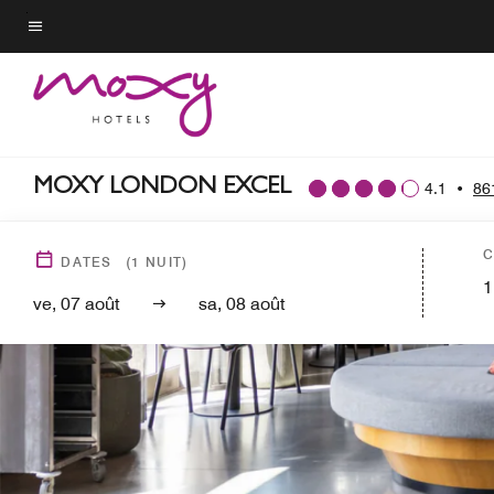
Skip
to
Texte du menu
main
content
MOXY LONDON EXCEL
4.1
•
86
C
DATES
(
1
NUIT)
1
ve, 07 août
sa, 08 août