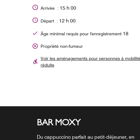
15 h 00
Arrivée :
12 h 00
Départ :
18
Âge minimal requis pour l'enregistrement
Propriété non-fumeur
Voir les aménagements pour personnes à mobilit
réduite
BAR MOXY
24/7 GRAB AND GO
Du cappuccino parfait au petit-déjeuner, en
Des en-cas et des boissons sont disponibles