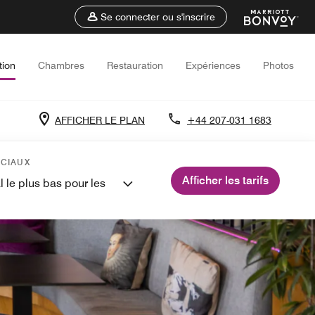
Se connecter ou s'inscrire
tion
Chambres
Restauration
Expériences
Photos
AFFICHER LE PLAN
+44 207-031 1683
ÉCIAUX
Afficher les tarifs
l le plus bas pour les