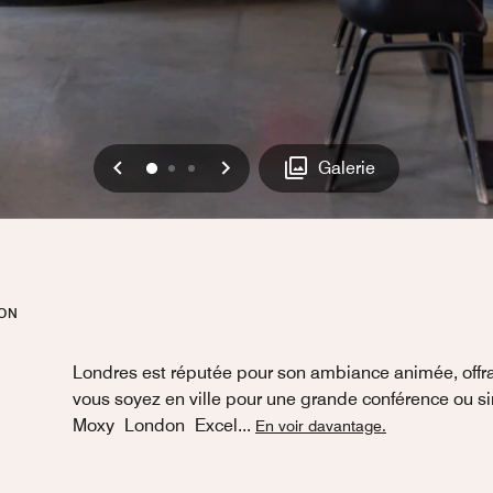
Précédent
Suivant
0
1
2
Galerie
DON
Londres est réputée pour son ambiance animée, offra
vous soyez en ville pour une grande conférence ou s
Moxy London Excel
...
En voir davantage.