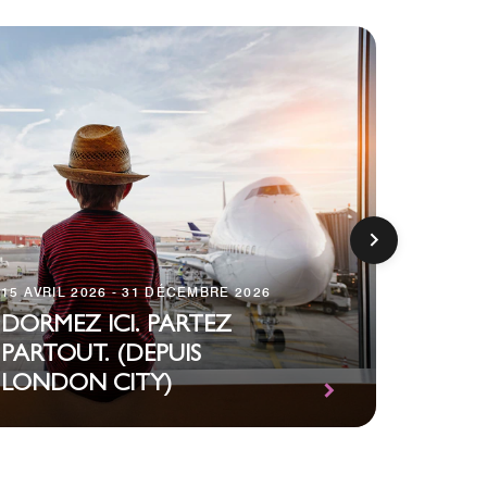
15 AVRIL 2026 - 31 DÉCEMBRE 2026
15 AVRI
DORMEZ ICI. PARTEZ
PARTOUT. (DEPUIS
CHECK
LONDON CITY)
(DÎNE