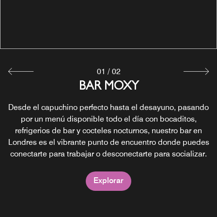
01
/
02
24/7 GRAB AND GO
BAR MOXY
Desde el capuchino perfecto hasta el desayuno, pasando
Los refrigerios y las bebidas están disponibles las 24
horas del día, los siete días de la semana. Tenemos algo
por un menú disponible todo el día con bocaditos,
refrigerios de bar y cocteles nocturnos, nuestro bar en
para todos los gustos en nuestro bar en Londres:
Londres es el vibrante punto de encuentro donde puedes
bocaditos saludables, bebidas frescas, aperitivos
crujientes y pequeños dulces que satisfarán a viajeros de
conectarte para trabajar o desconectarte para socializar.
un día y a fiesteros por igual. Escoge tu refrigerio, paga
en la barra y listo.
Explorar
Explorar