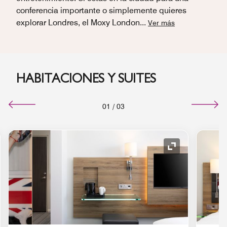
conferencia importante o simplemente quieres
explorar Londres, el Moxy London
...
Ver más
HABITACIONES Y SUITES
01
/
03
o de expansión
Icono de expan