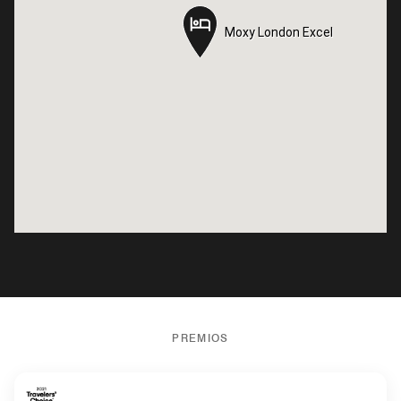
Moxy London Excel
Moxy London Excel
PREMIOS