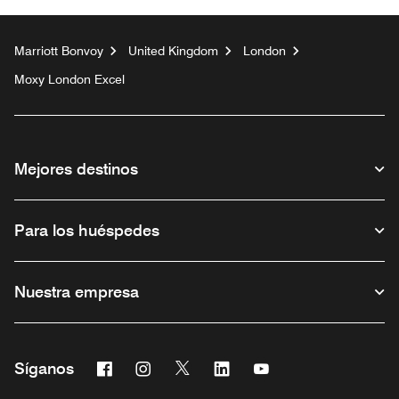
Marriott Bonvoy
United Kingdom
London
Moxy London Excel
Mejores destinos
Para los huéspedes
Nuestra empresa
Facebook
Instagram
Twitter
Linkedin
Youtube
Síganos
Abre una ventana nueva
Abre una ventana nueva
Abre una ventana nueva
Abre una ventana nueva
Abre una ventana nu