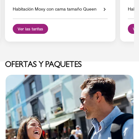
Habitación Moxy con cama tamaño Queen
Habit
Ver las tarifas
Ver
OFERTAS Y PAQUETES