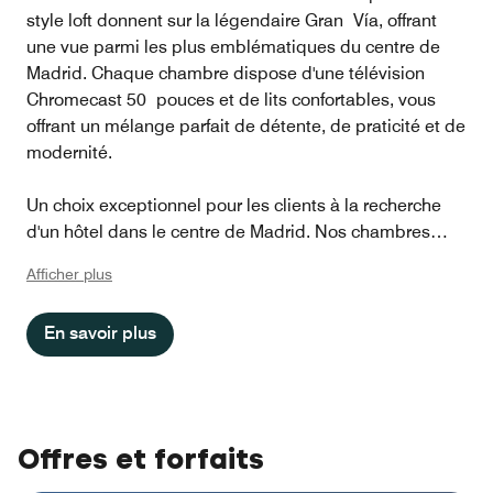
style loft donnent sur la légendaire Gran Vía, offrant
une vue parmi les plus emblématiques du centre de
Madrid. Chaque chambre dispose d'une télévision
Chromecast 50 pouces et de lits confortables, vous
offrant un mélange parfait de détente, de praticité et de
modernité.
Un choix exceptionnel pour les clients à la recherche
d'un hôtel dans le centre de Madrid. Nos chambres
avec vue sur la Gran Via vous permettent de profiter
Afficher plus
de l'énergie de la ville.
En savoir plus
Conçues avec un esprit moderne, des équipements
techniques et relevées de petites touches originales,
elles sont le choix idéal si vous recherchez un
hébergement à Madrid, en Espagne, à proximité des
principaux sites d'intérêt, des théâtres et des
Offres et forfaits
meilleures activités de la capitale espagnole.