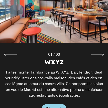
01
/
03
Re:Fuel Grab & Go
Breakfast Buffet
WXYZ
Faites monter l'ambiance au W XYZ Bar, l'endroit idéal
Notre petit-déjeuner buffet est servi tous les jours de
Toujours en mouvement ? Passez par notre station
7h00 à 11h00. Nous proposons une variété de plats froids
Grab&Go pour des en-cas frais, des boissons et des plats
pour déguster des cocktails maison, des cafés et des en-
cas légers au cœur du centre-ville. Ce bar parmi les plus
rapides. Que vous partiez à la découverte de Madrid ou
et chauds avec notamment des œufs, du bacon, des
en vue de Madrid est une alternative pleine de fraîcheur
produits laitiers, de la charcuterie, des pâtisseries, des
que vous rentriez après une longue journée, cette
confitures maison et bien d'autres choses encore dans
solution facile et savoureuse est idéale pour vous.
aux restaurants décontractés.
notre restaurant de Madrid.