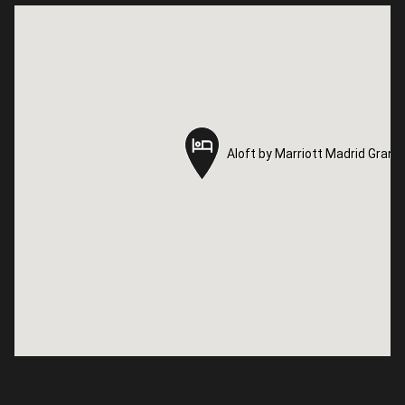
Aloft by Marriott Madrid Gran V
Aloft by Marriott Madrid Gran V