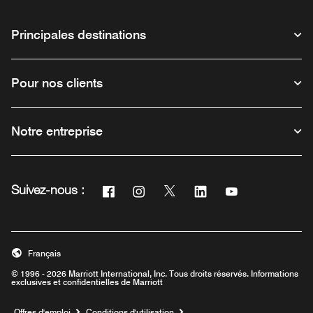
Principales destinations
Pour nos clients
Notre entreprise
Facebook
Instagram
Twitter
Linkedin
Youtube
Suivez-nous :
Ouvre une nouvelle fenêtre
Ouvre une nouvelle fenêtre
Ouvre une nouvelle fenêtre
Ouvre une nouvelle fe
Ouvre une nouve
Français
© 1996 - 2026 Marriott International, Inc. Tous droits réservés. Informations
exclusives et confidentielles de Marriott
Ouvre une nouvelle fenêtre
Offres d'emploi
Conditions d'utilisation