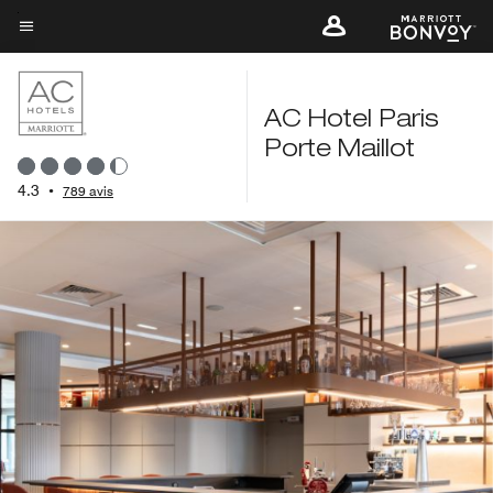
Skip
to
Texte du menu
main
content
AC Hotel Paris
Porte Maillot
4.3
•
789 avis