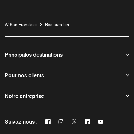
W San Francisco
Restauration
Principales destinations
Pour nos clients
Notre entreprise
Facebook
Instagram
Twitter
Linkedin
Youtube
Suivez-nous :
Ouvre une nouvelle fenêtre
Ouvre une nouvelle fenêtre
Ouvre une nouvelle fenêtre
Ouvre une nouvelle fe
Ouvre une nouve