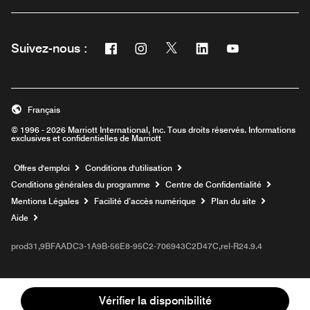
Facebook
Instagram
Twitter
Linkedin
Youtube
Suivez-nous :
Ouvre une nouvelle fenêtre
Ouvre une nouvelle fenêtre
Ouvre une nouvelle fenêtre
Ouvre une nouvelle fe
Ouvre une nouve
Français
© 1996 - 2026 Marriott International, Inc. Tous droits réservés. Informations
exclusives et confidentielles de Marriott
Ouvre une nouvelle fenêtre
Offres d'emploi
Conditions d'utilisation
Conditions générales du programme
Centre de Confidentialité
Mentions Légales
Facilité d’accès numérique
Plan du site
Aide
prod31,9BFAADC3-1A9B-56E8-95C2-706943C2D47C,rel-R24.9.4
Vérifier la disponibilité