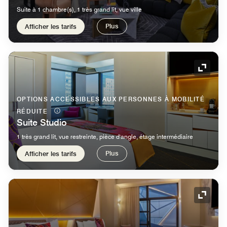
Suite à 1 chambre(s), 1 très grand lit, vue ville
Plus
Afficher les tarifs
Icône 
OPTIONS ACCESSIBLES AUX PERSONNES À MOBILITÉ
RÉDUITE
Suite Studio
1 très grand lit, vue restreinte, pièce d'angle, étage intermédiaire
Plus
Afficher les tarifs
Icône 