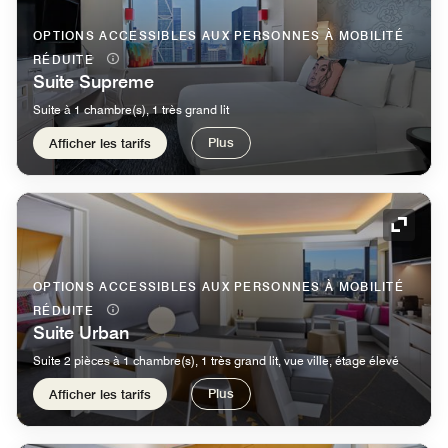
OPTIONS ACCESSIBLES AUX PERSONNES À MOBILITÉ
RÉDUITE
Suite Supreme
Suite à 1 chambre(s), 1 très grand lit
Plus
Afficher les tarifs
Icône 
OPTIONS ACCESSIBLES AUX PERSONNES À MOBILITÉ
RÉDUITE
Suite Urban
Suite 2 pièces à 1 chambre(s), 1 très grand lit, vue ville, étage élevé
Plus
Afficher les tarifs