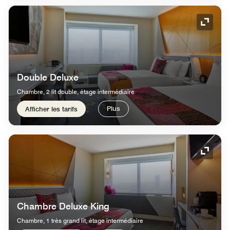
Icône 
Double Deluxe
Chambre, 2 lit double, étage intermédiaire
Plus
Afficher les tarifs
Icône 
Chambre Deluxe King
Chambre, 1 très grand lit, étage intermédiaire