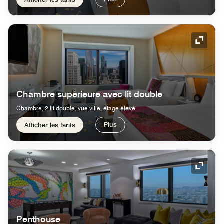
Icône 
Chambre supérieure avec lit double
Chambre, 2 lit double, vue ville, étage élevé
Plus
Afficher les tarifs
Icône 
Penthouse