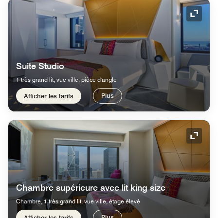
Icône 
Suite Studio
1 très grand lit, vue ville, pièce d'angle
Plus
Afficher les tarifs
Icône 
Chambre supérieure avec lit king size
Chambre, 1 très grand lit, vue ville, étage élevé
Plus
Afficher les tarifs