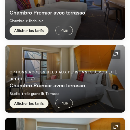
Chambre Premier avec terrasse
Chambre, 2 lit double
Plus
Afficher les tarifs
Icône 
OPTIONS ACCESSIBLES AUX PERSONNES À MOBILITÉ
RÉDUITE
Chambre Premier avec terrasse
Studio, 1 très grand lit, Terrasse
Plus
Afficher les tarifs
Icône 