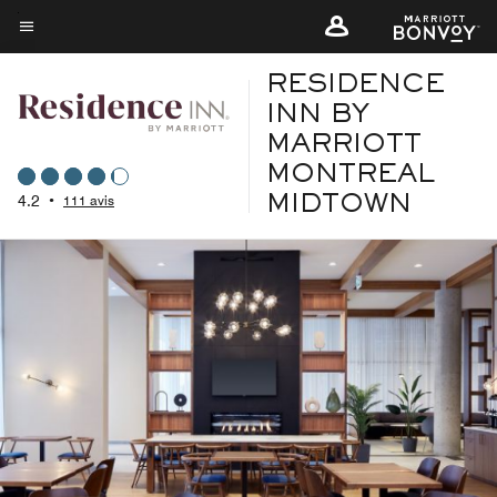
Skip
to
Texte du menu
main
RESIDENCE
content
INN BY
MARRIOTT
MONTREAL
4.2
•
111 avis
MIDTOWN