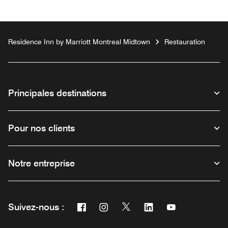
Residence Inn by Marriott Montreal Midtown
Restauration
Principales destinations
Pour nos clients
Notre entreprise
Facebook
Instagram
Twitter
Linkedin
Youtube
Suivez-nous :
Ouvre une nouvelle fenêtre
Ouvre une nouvelle fenêtre
Ouvre une nouvelle fenêtre
Ouvre une nouvelle fe
Ouvre une nouve