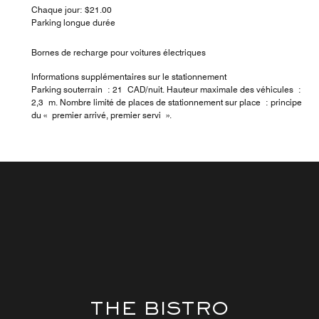
Chaque jour: $21.00
Parking longue durée
Bornes de recharge pour voitures électriques
Informations supplémentaires sur le stationnement
Parking souterrain : 21 CAD/nuit. Hauteur maximale des véhicules :
2,3 m. Nombre limité de places de stationnement sur place : principe
du « premier arrivé, premier servi ».
THE BISTRO