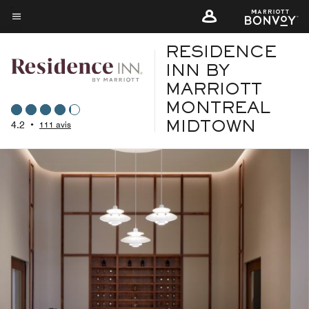
Skip
to
Texte du menu
main
RESIDENCE
content
INN BY
MARRIOTT
MONTREAL
4.2
•
111 avis
MIDTOWN