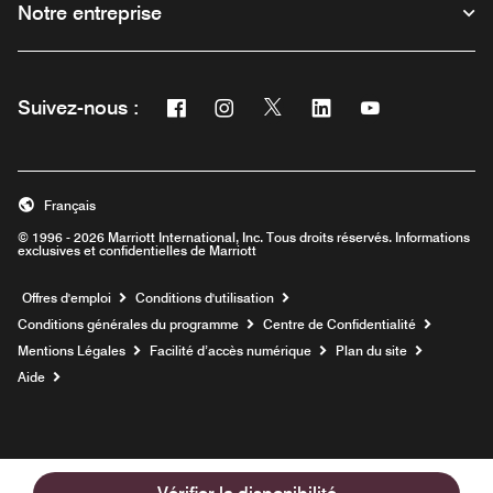
Notre entreprise
Facebook
Instagram
Twitter
Linkedin
Youtube
Suivez-nous :
Ouvre une nouvelle fenêtre
Ouvre une nouvelle fenêtre
Ouvre une nouvelle fenêtre
Ouvre une nouvelle fe
Ouvre une nouve
Français
© 1996 - 2026 Marriott International, Inc. Tous droits réservés. Informations
exclusives et confidentielles de Marriott
Ouvre une nouvelle fenêtre
Offres d'emploi
Conditions d'utilisation
Conditions générales du programme
Centre de Confidentialité
Mentions Légales
Facilité d’accès numérique
Plan du site
Aide