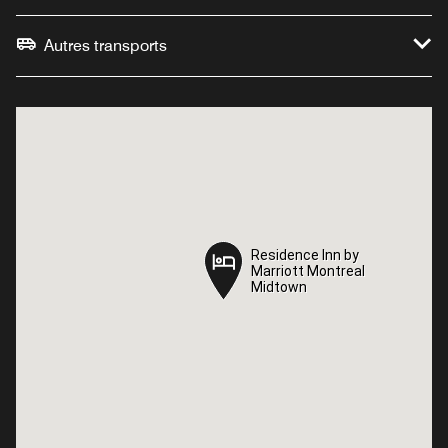
Autres transports
Residence Inn by
Residence Inn by
Marriott Montreal
Marriott Montreal
Midtown
Midtown