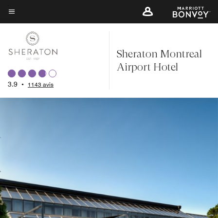
Skip
to
Texte du menu
main
content
Sheraton Montreal
Airport Hotel
3.9
•
1143 avis