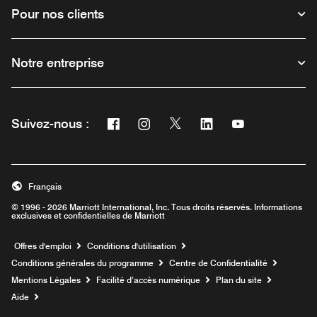
Pour nos clients
Notre entreprise
Facebook
Instagram
Twitter
Linkedin
Youtube
Suivez-nous :
Ouvre une nouvelle fenêtre
Ouvre une nouvelle fenêtre
Ouvre une nouvelle fenêtre
Ouvre une nouvelle fe
Ouvre une nouve
Français
© 1996 - 2026 Marriott International, Inc. Tous droits réservés. Informations
exclusives et confidentielles de Marriott
Ouvre une nouvelle fenêtre
Offres d'emploi
Conditions d'utilisation
Conditions générales du programme
Centre de Confidentialité
Mentions Légales
Facilité d’accès numérique
Plan du site
Aide