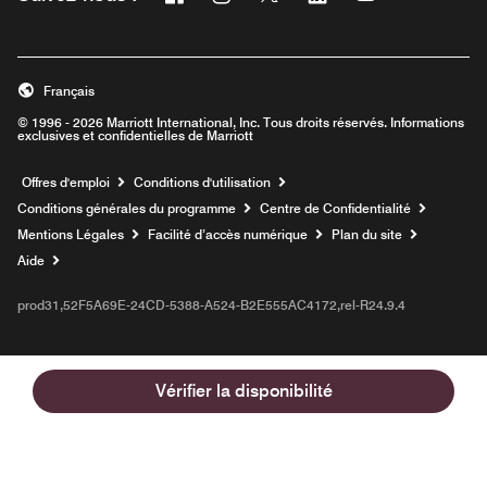
Ouvre une nouvelle fenêtre
Ouvre une nouvelle fenêtre
Ouvre une nouvelle fenêtre
Ouvre une nouvelle fe
Ouvre une nouve
Français
© 1996 - 2026 Marriott International, Inc. Tous droits réservés. Informations
exclusives et confidentielles de Marriott
Ouvre une nouvelle fenêtre
Offres d'emploi
Conditions d'utilisation
Conditions générales du programme
Centre de Confidentialité
Mentions Légales
Facilité d’accès numérique
Plan du site
Aide
prod31,52F5A69E-24CD-5388-A524-B2E555AC4172,rel-R24.9.4
Vérifier la disponibilité