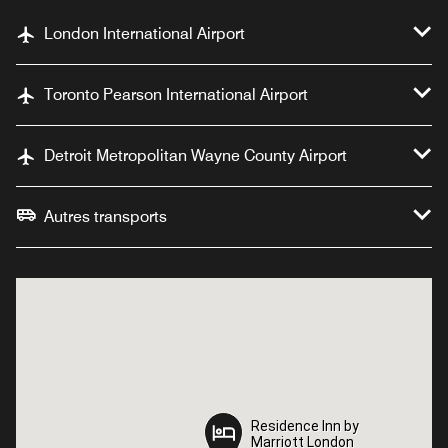
London International Airport
Toronto Pearson International Airport
Detroit Metropolitan Wayne County Airport
Autres transports
Residence Inn by
Residence Inn by
Marriott London
Marriott London