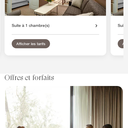
Suite à 1 chambre(s)
Suite
Afficher les tarifs
Aff
Offres et forfaits