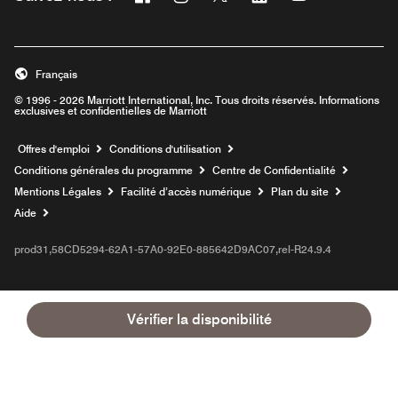
Ouvre une nouvelle fenêtre
Ouvre une nouvelle fenêtre
Ouvre une nouvelle fenêtre
Ouvre une nouvelle fe
Ouvre une nouve
Français
© 1996 - 2026 Marriott International, Inc. Tous droits réservés. Informations
exclusives et confidentielles de Marriott
Ouvre une nouvelle fenêtre
Offres d'emploi
Conditions d'utilisation
Conditions générales du programme
Centre de Confidentialité
Mentions Légales
Facilité d’accès numérique
Plan du site
Aide
prod31,58CD5294-62A1-57A0-92E0-885642D9AC07,rel-R24.9.4
Vérifier la disponibilité