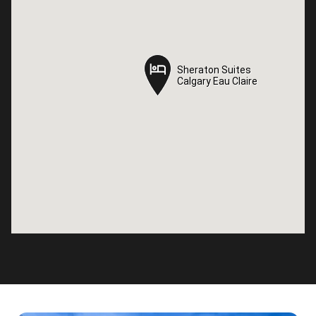
Sheraton Suites
Sheraton Suites
Calgary Eau Claire
Calgary Eau Claire