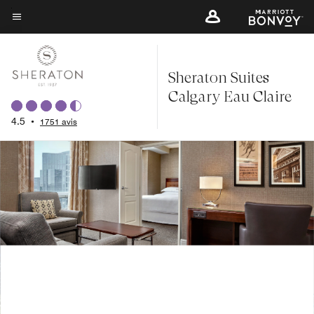
Skip
to
Texte du menu
main
content
Sheraton Suites
Calgary Eau Claire
4.5
•
1751 avis