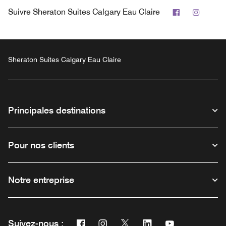
Facebook
Instag
Suivre
Sheraton Suites Calgary Eau Claire
Sheraton Suites Calgary Eau Claire
Principales destinations
Pour nos clients
Notre entreprise
Facebook
Instagram
Twitter
Linkedin
Youtube
Suivez-nous :