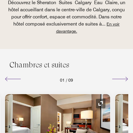
Découvrez le Sheraton Suites Calgary Eau Claire, un
hôtel accueillant dans le centre-ville de Calgary, conçu
pour offrir confort, espace et commodité. Dans notre
hôtel composé exclusivement de suites à
...
En voir
davantage.
Chambres et suites
01
/
09
e de développement
Icône de déve