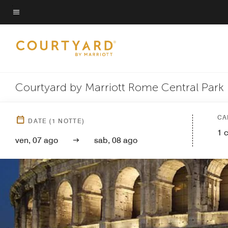
Skip
to
Testo del menu
main
content
Courtyard by Marriott Rome Central Park
CA
DATE
(
1
NOTTE)
1
ven, 07 ago
sab, 08 ago