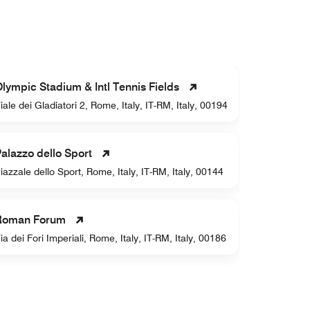
lympic Stadium & Intl Tennis Fields
Pantheon
iale dei Gladiatori 2, Rome, Italy, IT-RM, Italy, 00194
Piazza dell
San Giova
alazzo dello Sport
Piazza San 
iazzale dello Sport, Rome, Italy, IT-RM, Italy, 00144
RM, Italy
Domus A
Roman Forum
Viale della
ia dei Fori Imperiali, Rome, Italy, IT-RM, Italy, 00186
00184