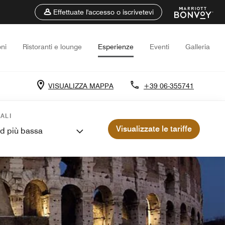
Effettuate l'accesso o iscrivetevi
ni
Ristoranti e lounge
Esperienze
Eventi
Galleria
VISUALIZZA MAPPA
+39 06-355741
ALI
Visualizzate le tariffe
rd più bassa