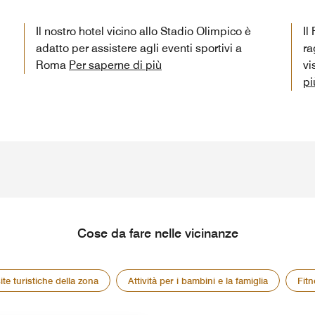
Il nostro hotel vicino allo Stadio Olimpico è
Il
adatto per assistere agli eventi sportivi a
ra
Roma
Per saperne di più
vi
pi
Cose da fare nelle vicinanze
ite turistiche della zona
Attività per i bambini e la famiglia
Fitn