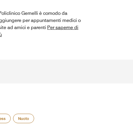
 Policlinico Gemelli è comodo da
ggiungere per appuntamenti medici o
site ad amici e parenti
Per saperne di
ù
ess
Nuoto