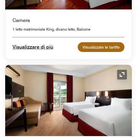
Camera
1 letto matrimoniale King, divano letto, Balcone
Visualizzare di più
Visualizzate le tariffe
Icona 