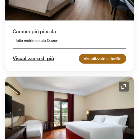
Camera più piccola
1 letto matrimoniale Queen
Visualizzare di più
Visualizzate le tariffe
Icona 