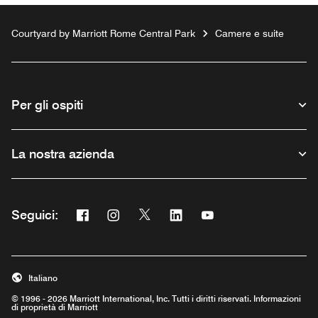
Courtyard by Marriott Rome Central Park
Camere e suite
Per gli ospiti
La nostra azienda
Facebook
Instagram
Twitter
Linkedin
Youtube
Seguici:
Opens a new window
Opens a new window
Opens a new window
Opens a new window
Opens a new window
Italiano
© 1996 - 2026 Marriott International, Inc. Tutti i diritti riservati. Informazioni
di proprietà di Marriott