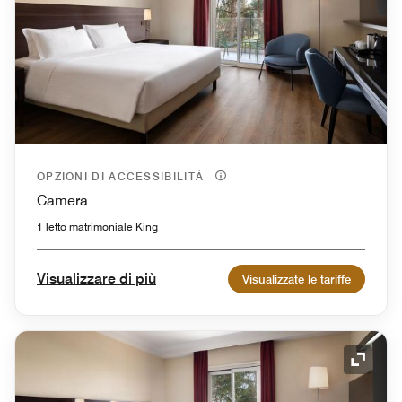
OPZIONI DI ACCESSIBILITÀ
Camera
1 letto matrimoniale King
Visualizzare di più
Visualizzate le tariffe
Icona 