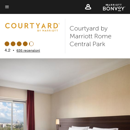
Skip
to
Testo del menu
main
Courtyard by
content
Marriott Rome
Central Park
4.2
•
635 recensioni