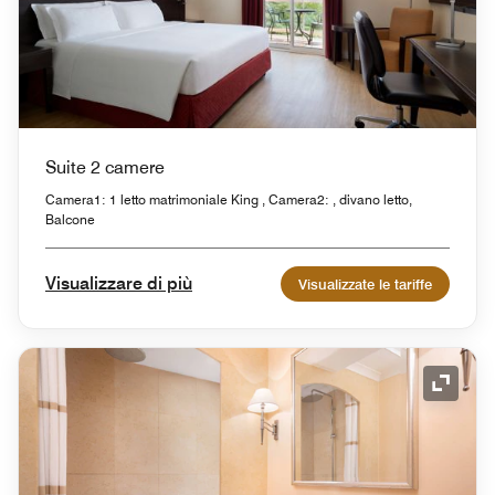
Suite 2 camere
Camera1: 1 letto matrimoniale King , Camera2: , divano letto,
Balcone
Visualizzare di più
Visualizzate le tariffe
Icona 