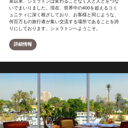
業以来、シェラトンは変わることなく人と人とをつな
いでまいりました。現在、世界中の400を超えるコミ
ュニティに深く根ざしており、お客様と同じような、
何百万もの旅行者が集い交流する場所であることを誇
りにしております。シェラトンへようこそ。
詳細情報
Char The Steakhouse
Cafe Fontaine
G café
「Char」は、時と炎、そして熟練の技が眼前で溶け合う
Located on the Sheraton Cairo's ground floor, Cafe
G cafe is located at the main entrance of the hotel,
場所。ナイル川のパノラマビューを背景に進む、煙、炎、
Fontaine is a stylish hub for quick, premium refreshments.
serving fresh coffee beans that’s roasted and prepared in
そして緻密な技が織りなす美食の旅の道中で、ドラマチッ
front of the guests, as well as snack and other beverages
It’s the perfect bright spot to grab an expertly crafted