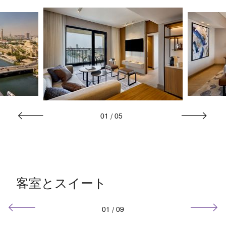
01
/
05
客室とスイート
01
/
09