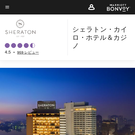
概要に戻る
Skip
to
メニューのテキスト
main
シェラトン・カイ
content
ロ・ホテル＆カジ
ノ
4.5
•
959 レビュー