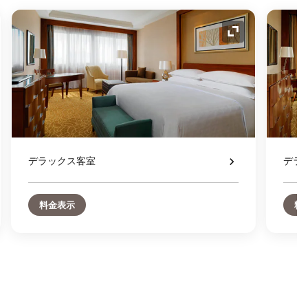
コンの拡大
アイコンの拡
デラックス客室
デラ
料金表示
料