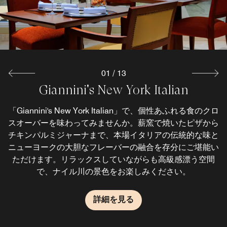
クなオープンキッチンと熟成肉をご体験ください。変貌の
specialty coffee, enjoy a fresh pastry, or meet up to chat
such as wine, juices, and beer.
芸術。まもなくスタート。
and recharge in style.
詳細を見る
詳細を見る
詳細を見る
01
/
13
Sapporo Japanese Restaurant
Giannini's New York Italian
Solitaire Lounge & Club
&More by Sheraton
Rawi Lounge
El Mawardia
Botanica 25
Studio 70
Pool Bar
Rawi
ホテルのグラウンドフロアにあり、屋内席のほかテラス席
グラスワイン、定番のカクテルやデザイナーカクテル、季
「Giannini's New York Italian」で、個性あふれる食のクロ
煌びやかなひとときをお届けする「Rawi Lounge」で、心
上階ロビーに位置する「&More by Sheraton」では、心が
カイロでの充実した1日の締めくくりには、レストラン＆
25階に位置する「Botanica 25」は空と緑が調和する癒や
「Sapporo」は、1990年代にエジプトではじめて鉄板焼
The place to see and be seen, the Pool Bar offers a fun,
究極のアラビア風クラブの雰囲気をカイロにもたらす
スオーバーを味わってみませんか。薪窯で焼いたピザから
目覚めるようなコーヒーや粋なカクテルなど、さまざまな
躍る夜を。宴のお時間を大切に考える当店では、美味しい
しの空間。この高級感あるカジュアルなバー＆ラウンジで
「Solitaire Lounge & Club」。ハリージにお越しのお客様
もある「El Mawardia」は、アラブの伝統料理をモダンな
バー「Rawi」でリラックスしたひとときを。地元の人気
きや寿司を提供した日本料理レストランです。2011年以
節のマティーニとお料理のペアリングをお楽しみくださ
casual setting for hotel guests, families, and daytime
チキンパルミジャーナまで、本場イタリアの伝統的な味と
インテリアの空間で味わえるレストランです。食後の水煙
料理や爽やかなカクテルをゆったりとした雰囲気の中で味
降の改装を経て生まれ変わった空間で、本格的で新鮮な寿
向けに作られたこの高級ラウンジでは、スタイリッシュな
お料理や上質の音楽、数々のエンターテインメントなど、
は、厳選された25種類の主要食材を使用した個性的なド
visitors. Our fabulous mix-and-match menu combines
お飲み物をお楽しみいただけます。
い。
ニューヨークの大胆なフレーバーの融合を存分にご堪能い
草のメニューも充実しており、毎週木曜日と金曜日にはラ
わえます。お友達とのお集まりには、ハッピーアワーがお
インテリアと快適な座席、活気あふれるダンスフロア、そ
忘れられない夜を演出するさまざまな仕掛けをご用意して
リンクや料理のメニューをご用意しており、上質な食体験
tasty snacks with modern healthy drinks, like a fruity iced
司や鉄板焼きなどの日本料理を毎日お楽しみいただけま
すすめです。週末にはライブエンターテインメントをお楽
して最先端の音響設備が融合し、洗練されたナイトライフ
ただけます。リラックスしていながらも高級感漂う空間
イブ演奏をお楽しみいただけます。
をお楽しみいただけます。
おります。
す。
tea.
詳細を見る
詳細を見る
で、ナイル川の景色をお楽しみください。
シーンを提供しています。
しみいただけます。
詳細を見る
詳細を見る
詳細を見る
詳細を見る
詳細を見る
詳細を見る
詳細を見る
詳細を見る