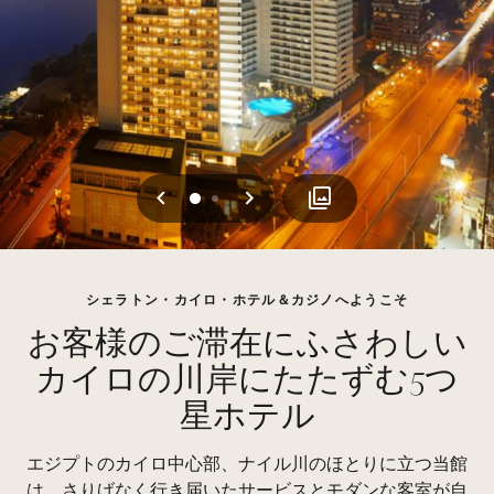
戻る
次へ
0
1
シェラトン・カイロ・ホテル＆カジノへようこそ
お客様のご滞在にふさわしい
カイロの川岸にたたずむ5つ
星ホテル
エジプトのカイロ中心部、ナイル川のほとりに立つ当館
は、さりげなく行き届いたサービスとモダンな客室が自