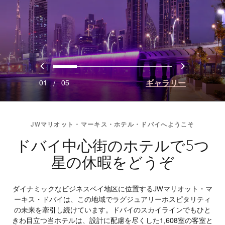
戻る
次へ
0
1
2
3
4
ギャラリー
01
/
05
JWマリオット・マーキス・ホテル・ドバイへようこそ
ドバイ中心街のホテルで5つ
星の休暇をどうぞ
ダイナミックなビジネスベイ地区に位置するJWマリオット・マ
ーキス・ドバイは、この地域でラグジュアリーホスピタリティ
の未来を牽引し続けています。ドバイのスカイラインでもひと
きわ目立つ当ホテルは、設計に配慮を尽くした1,608室の客室と