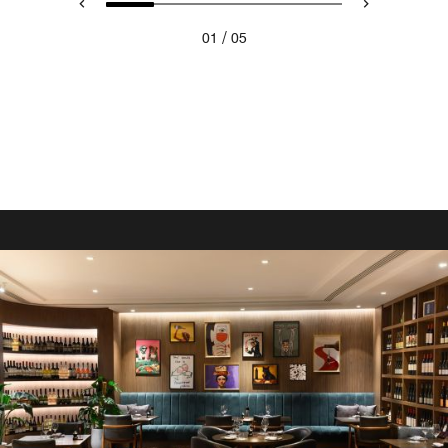
/
01
05
NEO TEMAKI
AUROM
VAULT
「Neo-Temaki」は、東京のストリートカルチャーを刺激
Temporarily Closed
的な手巻き寿司バーとして再構築した空間です。大胆な味
詳細を見る
わいと鮮烈なエネルギーで日本の手巻き寿司をリミックス
詳細を見る
し、カウンターから直接、できたてを素早く、遊び心を添
えて提供いたします。これは型破りな寿司の形。できたて