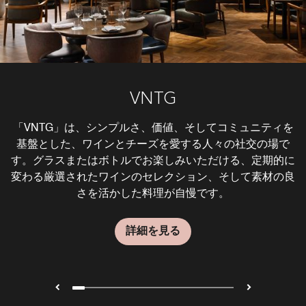
をすぐその場でお召し上がりいただけます。
詳細を見る
AQUA POOLSIDE GRILL AND BAR
NOMADIA LOUNGE & TERRACE
BRIDGEWATER TAVERN
LUSH BURGER
RANG MAHAL
TONG THAI
POSITANO
LA FARINE
KITCHEN6
PRIME68
IZAKAYA
VNTG
焼き立てのパン、バリスタが淹れるコーヒー、厳選した本
居心地が良くくつろいだ雰囲気のスポーツバーでは、カジ
ドバイ中心街にある日本料理レストランで美味しい和食を
個性的な雰囲気、素晴らしい眺めと「ジューシー」なバー
「Kitchen6」では現在、インタラクティブなダイニング体
「Positano」は、作りたてのパスタやピザのほか、美味し
「VNTG」は、シンプルさ、価値、そしてコミュニティを
「Nomadia」は、ドバイでの一日を始める前のたっぷり
ドバイの中心街にある「Aqua Poolside Grill and Bar」
タイ料理の豊かな歴史をまざまざと感じさせる「Tong
一時閉鎖
一時閉鎖
とした朝食にも、午後の仕事を無事終わらせた後のカクテ
ュアルな食事を楽しみながら、その日の注目のスポーツイ
ご体験ください。居酒屋の魅力的なメニューと本格的な雰
ガーをイートインとテイクアウトでお楽しみいただける、
は、プールサイドにあるラグジュアリーなレストランで、
い肉料理、とびきりのワインとデザートのメニューもお楽
Thai」レストランは、毎日ディナーの時間帯に営業してい
格的なヨーロッパ料理を味わえる「La Farine」は、お客
基盤とした、ワインとチーズを愛する人々の社交の場で
験の充実を図っています。期間中は「Business Bay by
す。グラスまたはボトルでお楽しみいただける、定期的に
様が集まって語らいながらグルメ料理をお楽しみいただけ
ルにも、カジュアルな空間でリラックスして元気を回復す
太陽の光を浴びながら、落ち着いた雰囲気の中でお食事を
Kitchen6」にて、これまでと変わらぬ料理の職人技をお楽
ます。 トムヤムスープやパッタイなど、美味しいタイの
ベントを薄型テレビで観戦できます。 美味しいカクテル
しみいただける本格的なイタリアンレストランです。
新しくトレンディなバーガーレストランです。
囲気をご堪能いただけます。
詳細を見る
詳細を見る
変わる厳選されたワインのセレクション、そして素材の良
伝統料理を、爽やかなドリンクとともにご堪能ください。
る、カジュアルで居心地の良いモダンなカフェ＆ベーカリ
やビールを飲みながら、ご友人とおくつろぎください。
しみいただけます。朝食: 毎日6:00～11:00昼食: 週末
るのにぴったりの場所です。
お楽しみいただけます。
ご来店の際はご予約をお願いします。
13:00～16:00夕食: 毎日18:30～23:00
さを活かした料理が自慢です。
ーです。
詳細を見る
詳細を見る
詳細を見る
詳細を見る
詳細を見る
詳細を見る
詳細を見る
詳細を見る
詳細を見る
詳細を見る