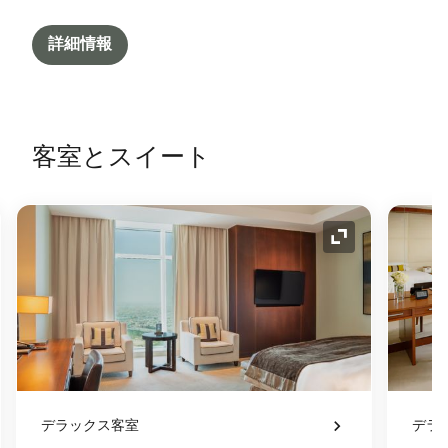
詳細情報
客室とスイート
コンの拡大
アイコンの拡
デラックス客室
デラ