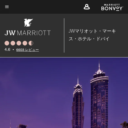
Skip
to
メニューのテキスト
main
content
JWマリオット・マーキ
ス・ホテル・ドバイ
4.6
•
6603 レビュー