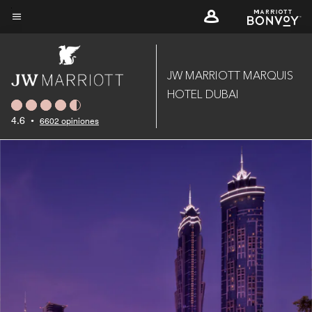
Skip
to
Texto del menú
main
content
JW MARRIOTT MARQUIS
HOTEL DUBAI
4.6
•
6602 opiniones