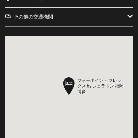
その他の交通機関
フォーポイント フレッ
フォーポイント フレッ
クス by シェラトン 福岡
クス by シェラトン 福岡
博多
博多