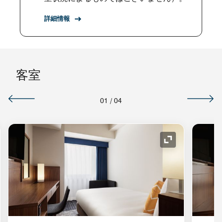
詳細情報
客室
01
/
04
コンの拡大
アイコンの拡