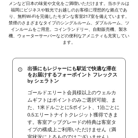
メンなど日本の味覚や文化をご満喫いただけます。当ホテルは
福岡にビジネスや観光でお越しのお客様に理想的な拠点であ
り、無料Wi-Fiを完備したモダンな客室217室を備えています。
禁煙のさまざまなタイプのシングルルーム、ダブルルーム、ツ
インルームをご用意。コインランドリー、自動販売機、製氷
機、ウォーターサーバーなどの便利なアメニティも充実してい
ます。
出張にもレジャーにも駅近で快適な滞在
をお届けするフォーポイント フレックス
by シェラトン
ゴールドエリート会員様以上のウェルカ
ムギフトはポイントのみご選択可能、ま
た、1米ドルごとに5ポイント、1泊ごとに
0.5エリートナイトクレジット獲得できま
す。客室アップグレードの特典は客室タ
イプの構成上ご利用いただけません（満
室状況によるものではございません）。