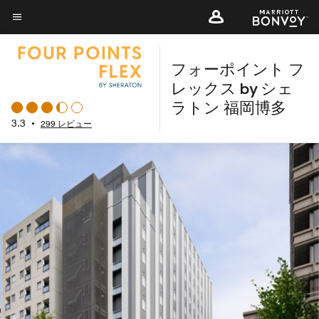
Skip
to
メニューのテキスト
main
フォーポイント フ
content
レックス by シェ
ラトン 福岡博多
3.3
•
299 レビュー