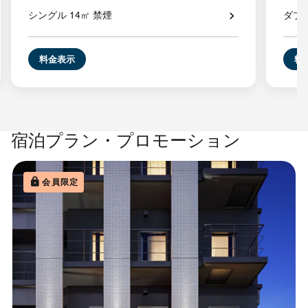
シングル 14㎡ 禁煙
ダブル
料金表示
料
宿泊プラン・プロモーション
会員限定