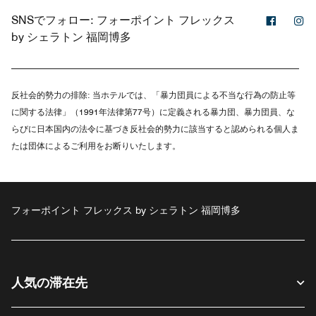
Facebo
In
SNSでフォロー:
フォーポイント フレックス
by シェラトン 福岡博多
反社会的勢力の排除:
当ホテルでは、「暴力団員による不当な行為の防止等
に関する法律」（1991年法律第77号）に定義される暴力団、暴力団員、な
らびに日本国内の法令に基づき反社会的勢力に該当すると認められる個人ま
たは団体によるご利用をお断りいたします。
フォーポイント フレックス by シェラトン 福岡博多
人気の滞在先