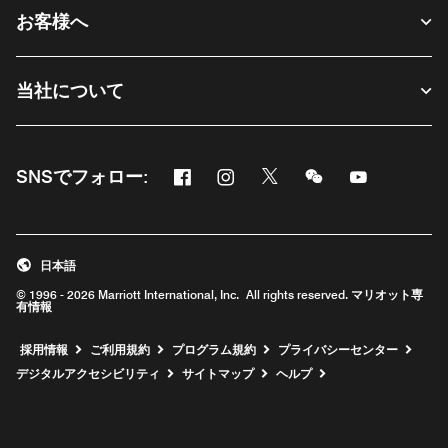
お客様へ
当社について
Facebook
Instagram
Twitter
Messenger
Youtube
SNSでフォロー:
新しいウィンドウで開く
新しいウィンドウで開く
新しいウィンドウで開く
新しいウィンドウ
新しいウィ
日本語
© 1996 - 2026 Marriott International, Inc. All rights reserved. マリオット専
有情報
新しいウィンドウで開く
採用情報
ご利用規約
プログラム規約
プライバシーセンター
デジタルアクセシビリティ
サイトマップ
ヘルプ