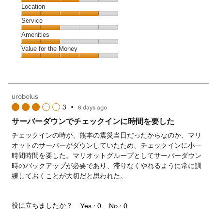
1
Dining,
Location
out
3
of
Location,
Service
out
5
4
of
Service,
Amenities
out
5
2
of
Amenities,
Value for the Money
out
5
2
of
Value
out
5
for
of
the
5
Money,
urobolus
4
3
•
6 days ago
out
of
サーバーダウンでチェックインに時間を要した
5
チェックインの時が、熊本の震災当日だったからなのか、マリ
オットのサーバーがダウンしていたため、チェックインに小一
時間時間を要した。マリオットグループとしてサーバーダウン
時のバックアップが必要であり、滞りなくやれるように常に訓
練しておくことが大切だと思われた。
役に立ちましたか？
Yes ·
0
No ·
0