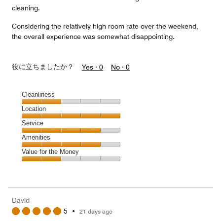
cleaning.
Considering the relatively high room rate over the weekend,
the overall experience was somewhat disappointing.
役に立ちましたか？
Yes ·
0
No ·
0
Cleanliness
Cleanliness,
Location
2
Location,
Service
out
5
of
Service,
Amenities
out
5
4
of
Amenities,
Value for the Money
out
5
4
of
Value
out
5
for
of
the
5
Money,
David
2
5
•
21 days ago
out