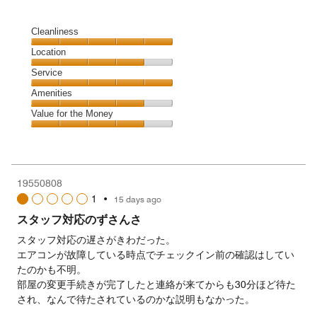
Cleanliness
Cleanliness,
Location
5
Location,
Service
out
4
of
Service,
Amenities
out
5
5
of
Amenities,
Value for the Money
out
5
4
of
Value
out
5
for
of
the
5
Money,
19550808
4
1
•
15 days ago
out
of
スタッフ対応のずさんさ
5
スタッフ対応の遅さがきわだった。
エアコンが故障している時点でチェックイン前の確認はしてい
たのかも不明。
部屋の変更手続きが完了したと連絡が来てからも30分ほど待た
され、なんで待たされているのかな説明もなかった。