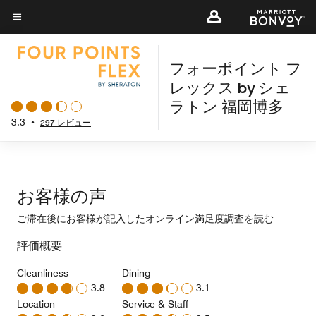
Skip
to
メニューのテキスト
main
フォーポイント フ
content
レックス by シェ
ラトン 福岡博多
3.3
•
297 レビュー
お客様の声
ご滞在後にお客様が記入したオンライン満足度調査を読む
評価概要
Cleanliness
Dining
3.8
3.1
Location
Service & Staff