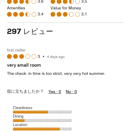
3.6
3.5
Amenities
Value for Money
3.4
3.1
297 レビュー
first visiter
3
•
4 days ago
very small room
The check- in time is too strict. very very hot summer.
役に立ちましたか？
Yes ·
0
No ·
0
Cleanliness
Cleanliness,
Dining
3
Dining,
Location
out
1