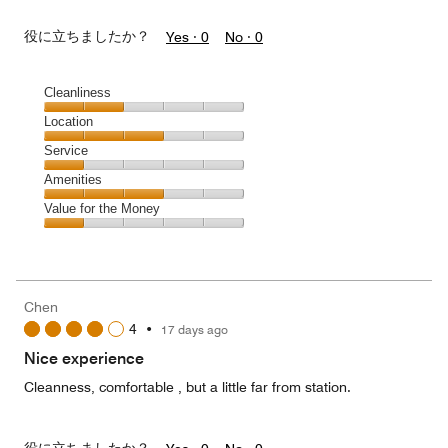
役に立ちましたか？
Yes ·
0
No ·
0
Cleanliness
Cleanliness,
Location
2
Location,
Service
out
3
of
Service,
Amenities
out
5
1
of
Amenities,
Value for the Money
out
5
3
of
Value
out
5
for
of
the
5
Money,
Chen
1
4
•
17 days ago
out
of
Nice experience
5
Cleanness, comfortable , but a little far from station.