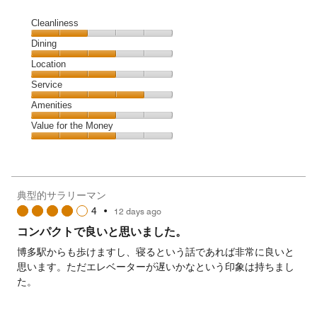
Cleanliness
Cleanliness,
Dining
2
Dining,
Location
out
3
of
Location,
Service
out
5
3
of
Service,
Amenities
out
5
4
of
Amenities,
Value for the Money
out
5
3
of
Value
out
5
for
of
the
5
Money,
典型的サラリーマン
3
4
•
12 days ago
out
of
コンパクトで良いと思いました。
5
博多駅からも歩けますし、寝るという話であれば非常に良いと
思います。ただエレベーターが遅いかなという印象は持ちまし
た。