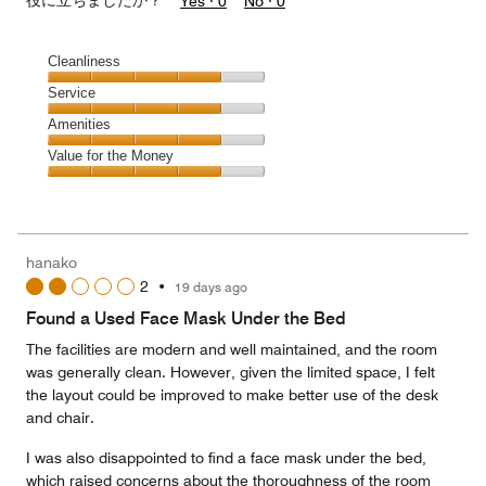
役に立ちましたか？
Yes ·
0
No ·
0
Cleanliness
Cleanliness,
Service
4
Service,
Amenities
out
4
of
Amenities,
Value for the Money
out
5
4
of
Value
out
5
for
of
the
5
Money,
hanako
4
2
•
19 days ago
out
of
Found a Used Face Mask Under the Bed
5
The facilities are modern and well maintained, and the room
was generally clean. However, given the limited space, I felt
the layout could be improved to make better use of the desk
and chair.
I was also disappointed to find a face mask under the bed,
which raised concerns about the thoroughness of the room