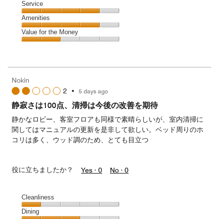
of
Location,
Service
out
5
4
of
Service,
Amenities
out
5
4
of
Amenities,
Value for the Money
out
5
4
of
Value
out
5
for
of
the
5
Money,
Nokin
2
2
•
5 days ago
out
of
静寂さは100点、清掃は今後の改善を期待
5
静かなロビー、客室フロアも同様で素晴らしいが、室内清掃に
関してはマニュアルの更新を是非して欲しい。ベッド周りのホ
コリは多く、ウッド調のため、とても目立つ
役に立ちましたか？
Yes ·
0
No ·
0
Cleanliness
Cleanliness,
Dining