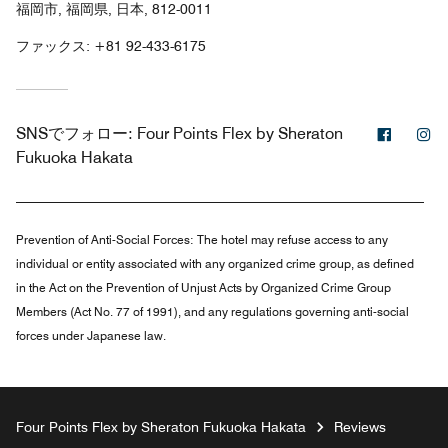
福岡市, 福岡県, 日本, 812-0011
ファックス:
+81 92-433-6175
Facebo
In
SNSでフォロー:
Four Points Flex by Sheraton
Fukuoka Hakata
Prevention of Anti-Social Forces:
The hotel may refuse access to any
individual or entity associated with any organized crime group, as defined
in the Act on the Prevention of Unjust Acts by Organized Crime Group
Members (Act No. 77 of 1991), and any regulations governing anti-social
forces under Japanese law.
Four Points Flex by Sheraton Fukuoka Hakata
Reviews