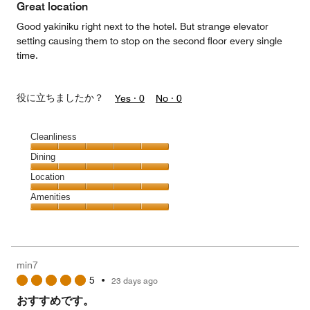
of
Great location
5
Good yakiniku right next to the hotel. But strange elevator
setting causing them to stop on the second floor every single
time.
役に立ちましたか？
Yes ·
0
No ·
0
Cleanliness
Cleanliness,
Dining
5
Dining,
Location
out
5
of
Location,
Amenities
out
5
5
of
Amenities,
out
5
5
of
out
5
of
min7
5
5
•
23 days ago
おすすめです。