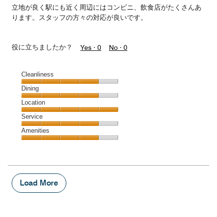
立地が良く駅にも近く周辺にはコンビニ、飲食店がたくさんあ
ります。スタッフの方々の対応が良いです。
役に立ちましたか？
Yes ·
0
No ·
0
Cleanliness
Cleanliness,
Dining
4
Dining,
Location
out
4
of
Location,
Service
out
5
5
of
Service,
Amenities
out
5
4
of
Amenities,
out
5
4
of
out
5
of
5
Load More