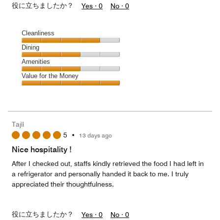
役に立ちましたか？
Yes ·
0
No ·
0
Cleanliness
Cleanliness,
Dining
4
Dining,
Amenities
out
3
of
Amenities,
Value for the Money
out
5
3
of
Value
out
5
for
of
the
5
Money,
Tajii
5
5
•
13 days ago
out
of
Nice hospitality !
5
After I checked out, staffs kindly retrieved the food I had left in
a refrigerator and personally handed it back to me. I truly
appreciated their thoughtfulness.
役に立ちましたか？
Yes ·
0
No ·
0