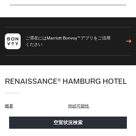
ご滞在にはMarriott Bonvoy™アプリをご活用
ください
RENAISSANCE® HAMBURG HOTEL
概要
持続可能性
客室
会議＆イベント
空室状況検索
豪華なプレミアムルーム
ギャラリー