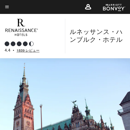
Skip
to
メニューのテキスト
main
content
ルネッサンス・ハ
ンブルク・ホテル
4.4
•
1839 レビュー