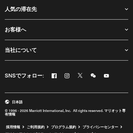
人気の滞在先
お客様へ
当社について
Facebook
Instagram
Twitter
Messenger
Youtube
SNSでフォロー:
新しいウィンドウで開く
新しいウィンドウで開く
新しいウィンドウで開く
新しいウィンドウ
新しいウィ
日本語
© 1996 - 2026 Marriott International, Inc. All rights reserved. マリオット専
有情報
新しいウィンドウで開く
採用情報
ご利用規約
プログラム規約
プライバシーセンター