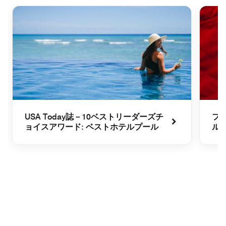
USA Today誌－10ベストリーダーズチ
フ
ョイスアワード: ベストホテルプール
ル