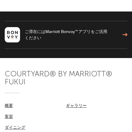
ご滞在にはMarriott Bonvoy™アプリをご活用
ください
COURTYARD® BY MARRIOTT®
FUKUI
概要
ギャラリー
客室
ダイニング