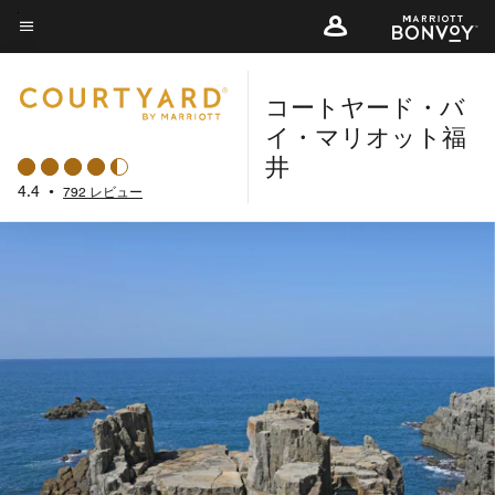
Skip
to
メニューのテキスト
main
コートヤード・バ
content
イ・マリオット福
井
4.4
•
792 レビュー