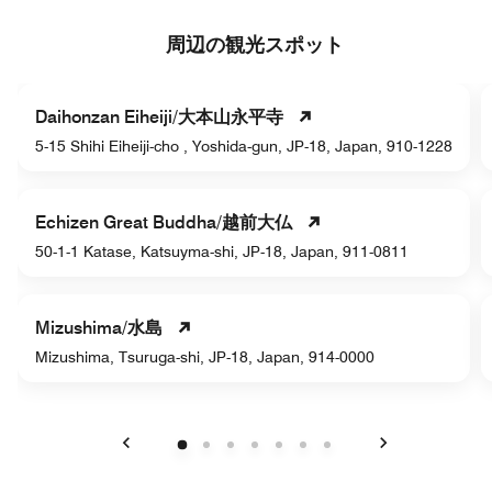
周辺の観光スポット
Daihonzan Eiheiji/大本山永平寺
5-15 Shihi Eiheiji-cho , Yoshida-gun, JP-18, Japan, 910-1228
Echizen Great Buddha/越前大仏
50-1-1 Katase, Katsuyma-shi, JP-18, Japan, 911-0811
Mizushima/水島
Mizushima, Tsuruga-shi, JP-18, Japan, 914-0000
戻る
次へ