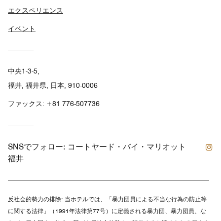
エクスペリエンス
イベント
中央1-3-5,
福井, 福井県, 日本, 910-0006
ファックス:
+81 776-507736
In
SNSでフォロー:
コートヤード・バイ・マリオット
福井
反社会的勢力の排除:
当ホテルでは、「暴力団員による不当な行為の防止等
に関する法律」（1991年法律第77号）に定義される暴力団、暴力団員、な