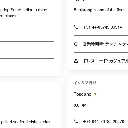
fering South Indian cuisine
Benjarong is one of the finest
ved places.
+91 44-63749 99514
営業時間帯:
ドレスコード: カジュア
イタリア料理
Toscano
8.0 KM
+91 044-76193 20570
rilled seafood dishes, plus