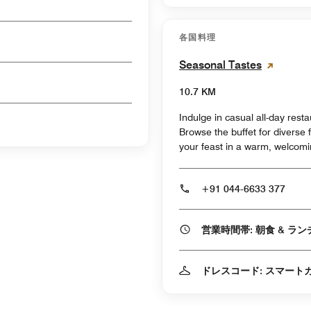
各国料理
Seasonal Tastes
10.7 KM
Indulge in casual all-day rest
Browse the buffet for diverse 
your feast in a warm, welcom
+91 044-6633 377
ドレスコード: スマート