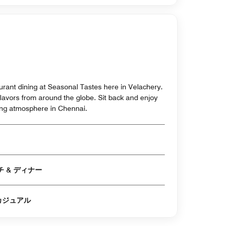
aurant dining at Seasonal Tastes here in Velachery.
flavors from around the globe. Sit back and enjoy
ing atmosphere in Chennai.
営業時間帯: 朝食 & ランチ & ディナー
カジュアル