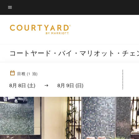
Skip
to
メニューのテキスト
main
content
コートヤード・バイ・マリオット・チェ
日程
(
1
泊)
8月 8日 (土)
8月 9日 (日)