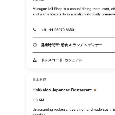
Murugan Idli Shop is a casual dining restaurant, of
and warm hospitality in a rustic historically preser
+91 44-95970 86501
営業時間帯: 朝食 & ランチ & ディナー
ドレスコード: カジュアル
日本料理
Hokkaido Japanese Restaurant
4.3 KM
Unassuming restaurant serving handmade sushi & g
noodles.