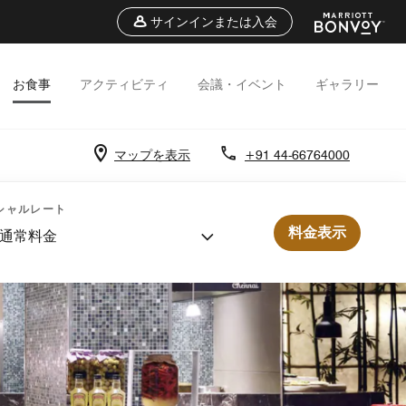
サインインまたは入会
お食事
アクティビティ
会議・イベント
ギャラリー
マップを表示
+91 44-66764000
シャルレート
料金表示
通常料金