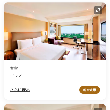
アイコ
客室
1 キング
さらに表示
料金表示