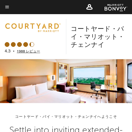
Skip
to
メニューのテキスト
main
コートヤード・バ
content
イ・マリオット・
チェンナイ
4.3
•
1988 レビュー
コートヤード・バイ・マリオット・チェンナイへようこそ
Settle into inviting extended-