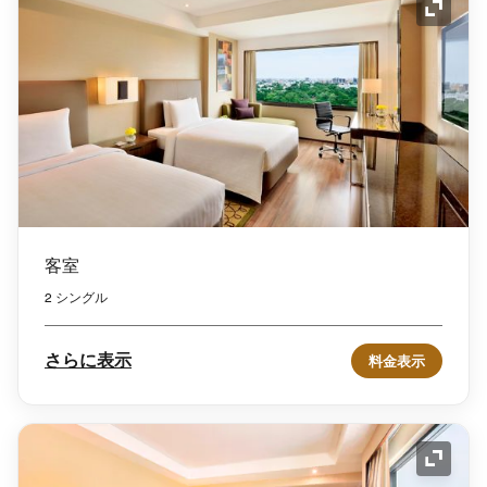
アイコ
客室
2 シングル
さらに表示
料金表示
アイコ