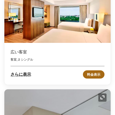
広い客室
客室, 2 シングル
さらに表示
料金表示
アイコ