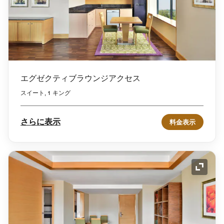
エグゼクティブラウンジアクセス
スイート, 1 キング
さらに表示
料金表示
アイコ