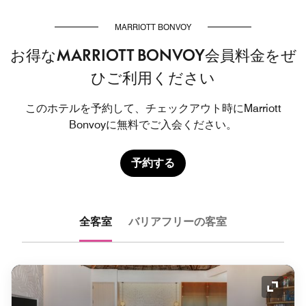
MARRIOTT BONVOY
お得なMARRIOTT BONVOY会員料金をぜ
ひご利用ください
このホテルを予約して、チェックアウト時にMarriott
Bonvoyに無料でご入会ください。
予約する
全客室
バリアフリーの客室
アイコ