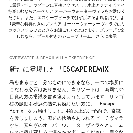
に最適です。ラグーンに直接アクセスして水上アクティビティ
を楽しむならスーペリア オーバーウォーターヴィラをお選びく
ださい。また、エスケープビーチでは砂浜のそよ風を浴び、よ
り豪華な特典付きのプレミア オーバーウォーターヴィラではリ
ラックスするひとときをお過ごしいただけます。グループで楽
しむなら、プール付きのシュープリーム
...
さらに表示
OVERWATER & BEACH VILLA EXPERIENCE
新たに登場した「ESCAPE REMIX」
島をまるごと自分のものにできるなら、一つの場所に
こだわる必要はありません。当リゾートは、楽園での
目覚め方の常識を書き換えようとしています。サンゴ
礁の脈動も砂浜の熱気も感じたい方に、「Escape
Remix」をお届けします。4泊以上のご予約で、常識
を覆しましょう。海辺の快活さあふれるビーチヴィラ
から、安らぎのオーバーウォーターヴィラへとシーム
レスに移り変わるご滞在をお楽しみください。完全な