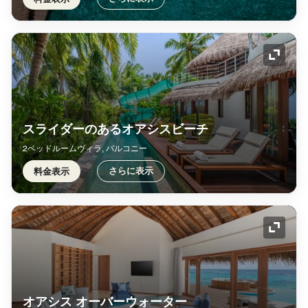
アイコ
スライダーのあるオアシスビーチ
2ベッドルームヴィラ, バルコニー
さらに表示
料金表示
アイコ
オアシス オーバーウォーター