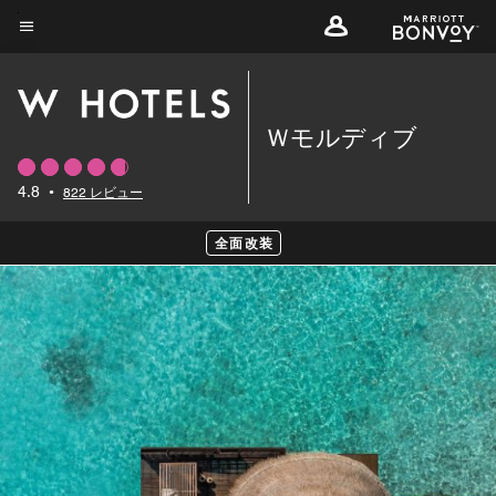
Skip
to
メニューのテキスト
main
content
Ｗモルディブ
4.8
•
822 レビュー
全面改装