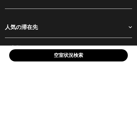
人気の滞在先
お客様へ
空室状況検索
当社について
Facebook
Instagram
Twitter
Messenger
Youtube
SNSでフォロー:
新しいウィンドウで開く
新しいウィンドウで開く
新しいウィンドウで開く
新しいウィンドウ
新しいウィ
日本語
© 1996 - 2026 Marriott International, Inc. All rights reserved. マリオット専
有情報