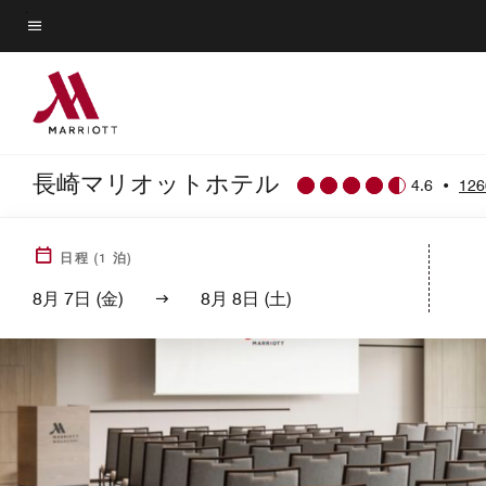
Skip
to
メニューのテキスト
main
content
長崎マリオットホテル
4.6
•
12
日程
(
1
泊)
8月 7日 (金)
8月 8日 (土)