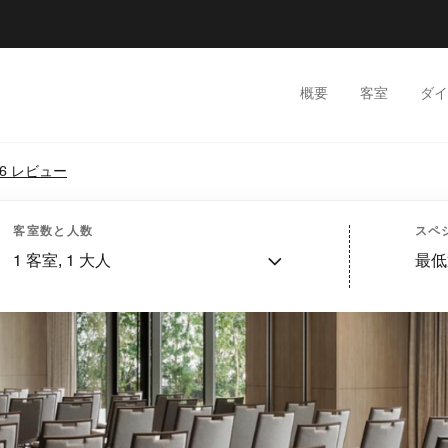
概要
客室
ダイ
66 レビュー
客室数と人数
スペ
1
客室,
1
大人
最低