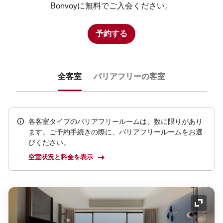
Bonvoyに無料でご入会ください。
予約する
全客室
バリアフリーの客室
各客室タイプのバリアフリールームは、数に限りがあり
ます。ご予約手続きの際に、バリアフリールームをお選
びください。
空室状況と料金を表示
アイコ