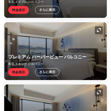
客室, 2 ダブル, バルコニー
さらに表示
料金表示
アイコ
プレミアム ハーバービュー バルコニー
客室, 1 キング, バルコニー
さらに表示
料金表示
アイコ