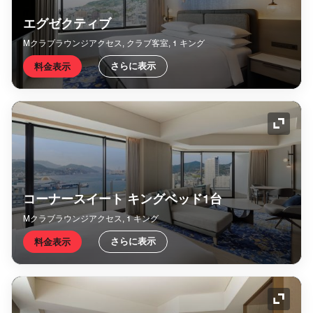
エグゼクティブ
Mクラブラウンジアクセス, クラブ客室, 1 キング
さらに表示
料金表示
アイコ
コーナースイート キングベッド1台
Mクラブラウンジアクセス, 1 キング
さらに表示
料金表示
アイコ