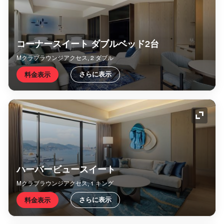
コーナースイート ダブルベッド2台
Mクラブラウンジアクセス, 2 ダブル
さらに表示
料金表示
アイコ
ハーバービュースイート
Mクラブラウンジアクセス, 1 キング
さらに表示
料金表示