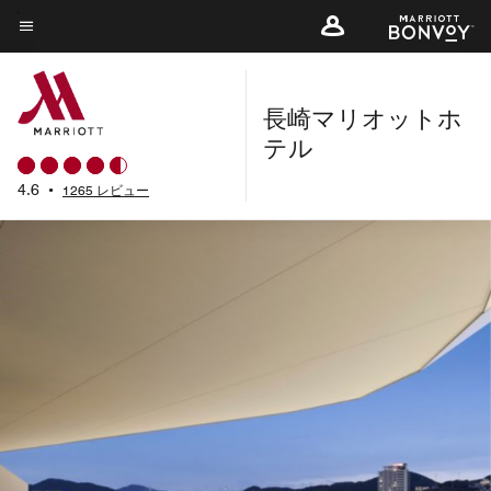
Skip
to
メニューのテキスト
main
content
長崎マリオットホ
テル
4.6
•
1265 レビュー