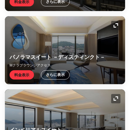
さらに表示
料金表示
アイコ
パノラマスイート －ディスティンクト－
Mクラブラウンジアクセス
さらに表示
料金表示
アイコ
インペリアルスイート