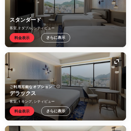
スタンダード
客室, 2 ダブル, シティビュー
さらに表示
料金表示
アイコ
ご利用可能なオプション
デラックス
客室, 1 キング, シティビュー
さらに表示
料金表示