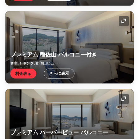
アイコ
プレミアム 稲佐山 バルコニー付き
客室, 1 キング, 稲佐山ビュー
さらに表示
料金表示
アイコ
プレミアム ハーバービュー バルコニー