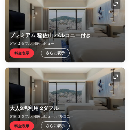
アイコ
プレミアム 稲佐山 バルコニー付き
客室, 2 ダブル, 稲佐山ビュー
さらに表示
料金表示
アイコ
大人3名利用 2ダブル
客室, 2 ダブル, 稲佐山ビュー, バルコニー
さらに表示
料金表示