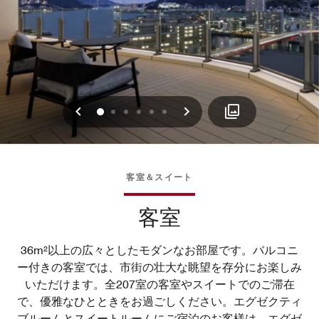
戻る
次へ
0
1
2
3
4
5
客室＆スイート
客室
36m²以上の広々としたモダンなお部屋です。バルコニ
ー付きの客室では、市街の壮大な眺望を存分にお楽しみ
いただけます。全207室の客室やスイートでのご滞在
で、優雅なひとときをお過ごしください。エグゼクティ
ブルームとスイートルームにご宿泊のお客様は、エグゼ