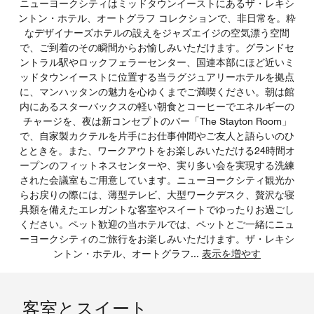
ニューヨークシティはミッドタウンイーストにあるザ・レキシ
ントン・ホテル、オートグラフ コレクションで、非日常を。粋
なデザイナーズホテルの設えをジャズエイジの空気漂う空間
で、ご到着のその瞬間からお愉しみいただけます。グランドセ
ントラル駅やロックフェラーセンター、国連本部にほど近いミ
ッドタウンイーストに位置する当ラグジュアリーホテルを拠点
に、マンハッタンの魅力を心ゆくまでご満喫ください。朝は館
内にあるスターバックスの軽い朝食とコーヒーでエネルギーの
チャージを、夜は新コンセプトのバー「The Stayton Room」
で、自家製カクテルを片手にお仕事仲間やご友人と語らいのひ
とときを。また、ワークアウトをお楽しみいただける24時間オ
ープンのフィットネスセンターや、実り多い会を実現する洗練
された会議室もご用意しています。ニューヨークシティ観光か
らお戻りの際には、薄型テレビ、大型ワークデスク、贅沢な寝
具類を備えたエレガントな客室やスイートでゆったりお過ごし
ください。ペット歓迎の当ホテルでは、ペットとご一緒にニュ
ーヨークシティのご旅行をお楽しみいただけます。ザ・レキシ
ントン・ホテル、オートグラフ
...
表示を増やす
客室とスイート