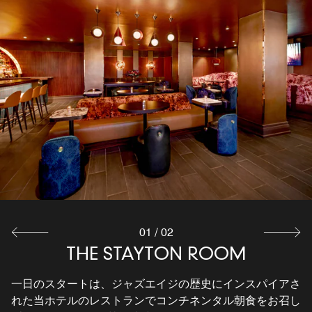
STARBUCKS®
ホテル内のコーヒーショップで、ニューヨークシティでの
朝のひとときに美味しいお料理をプラスしませんか。 ス
ターバックスのコーヒー、紅茶、サンドイッチ、焼きたて
のペストリーをご用意。マンハッタン ミッドタウンイー
ストでの一日の始まりにぴったりです。
詳細を見る
01
/
02
THE STAYTON ROOM
一日のスタートは、ジャズエイジの歴史にインスパイアさ
れた当ホテルのレストランでコンチネンタル朝食をお召し