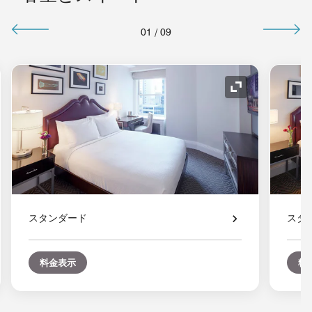
01
/
09
コンの拡大
アイコンの拡
スタンダード
スタ
料金表示
料