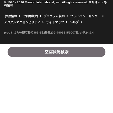
© 1996 - 2026 Marriott International, Inc. All rights reserved. マリオット専
有情報
新しいウィンドウで開く
採用情報
ご利用規約
プログラム規約
プライバシーセンター
デジタルアクセシビリティ
サイトマップ
ヘルプ
prod31,2FA0EFCE-C385-5B2B-B232-48065159007E,rel-R24.9.4
空室状況検索