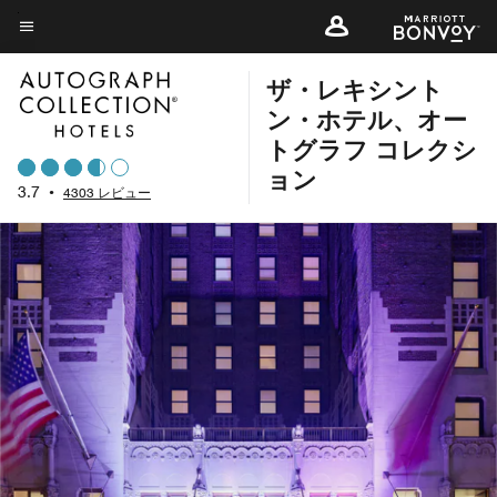
Skip
to
メニューのテキスト
main
ザ・レキシント
content
ン・ホテル、オー
トグラフ コレクシ
ョン
3.7
•
4303 レビュー