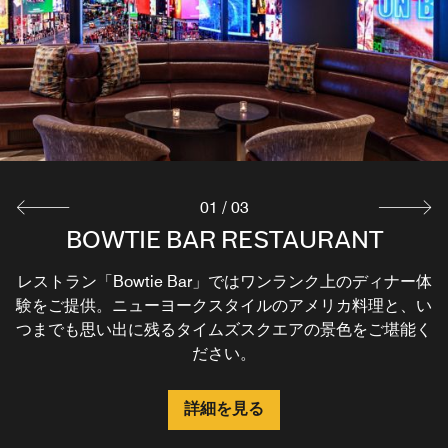
01
/
03
BOWTIE BAR RESTAURANT
THE MARKET
BOWTIE BAR
レストラン「Bowtie Bar」ではワンランク上のディナー体
「Bowtie Bar」では自家製カクテル、ニューヨークスタイ
ラ コロンブのコーヒーや焼きたてペストリー、サンドイ
験をご提供。ニューヨークスタイルのアメリカ料理と、い
ルのおつまみ、タイムズスクエアを一望する景色をお楽し
ッチ、サラダ、スナックはもちろん、斬新なメニューもご
つまでも思い出に残るタイムズスクエアの景色をご堪能く
みいただけます。独創的なドリンクとニューヨークの伝統
用意。エネルギー補給ならタイムズスクエアの当テイクア
料理でお客様をお迎えいたします。
ウトショップにどうぞ。
ださい。
詳細を見る
詳細を見る
詳細を見る