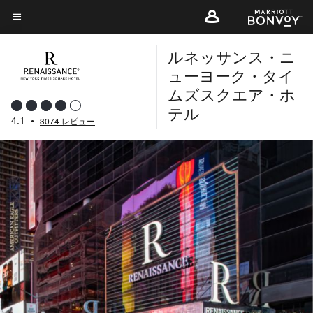
Skip
to
メニューのテキスト
main
ルネッサンス・ニ
content
ューヨーク・タイ
ムズスクエア・ホ
テル
4.1
•
3074 レビュー