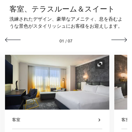
客室、テラスルーム＆スイート
洗練されたデザイン、豪華なアメニティ、息を呑むよ
うな景色がスタイリッシュにお客様をお迎えします。
01
/
07
コンの拡大
アイコンの拡
客室
客室