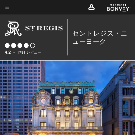
Skip
to
メニューのテキスト
main
content
セントレジス・ニ
ューヨーク
4.2
•
1791 レビュー