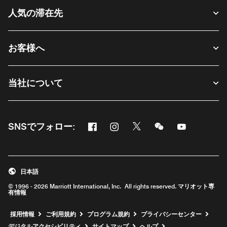
人気の滞在先
お客様へ
当社について
Facebook
Instagram
Twitter
Messenger
Youtube
SNSでフォロー:
新しいウィンドウで開く
新しいウィンドウで開く
新しいウィンドウで開く
新しいウィンドウ
新しいウィ
日本語
© 1996 - 2026 Marriott International, Inc. All rights reserved. マリオット専
有情報
新しいウィンドウで開く
採用情報
ご利用規約
プログラム規約
プライバシーセンター
デジタルアクセシビリティ
サイトマップ
ヘルプ