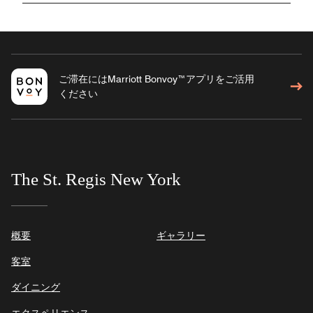
ご滞在にはMarriott Bonvoy™アプリをご活用
ください
The St. Regis New York
概要
ギャラリー
客室
ダイニング