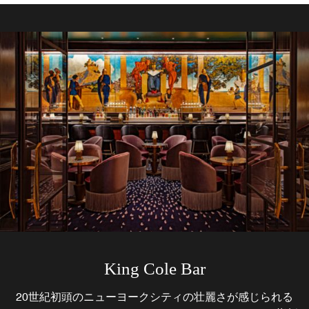
The Drawing Room
King Cole Bar
La Maisonette
当ホテルの1910年代当時のブレックファストルームから
「King Cole Bar」横にあった「Astor Court」が、快適な
20世紀初頭のニューヨークシティの壮麗さが感じられる