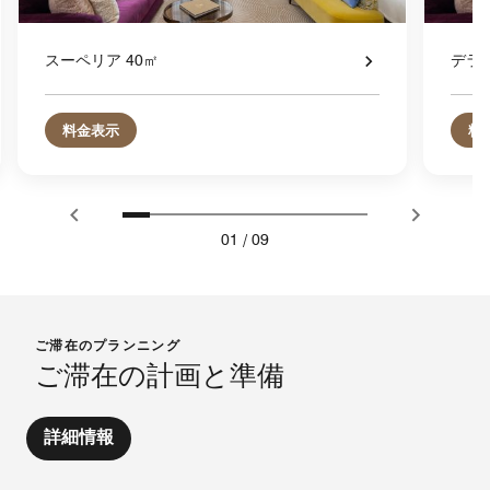
スーペリア 40㎡
デラッ
料金表示
料
01
/
09
ご滞在のプランニング
ご滞在の計画と準備
詳細情報