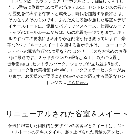
ドタウン随一のラグジュアリーホテルとして君臨してきまし
た。5番街に位置する5つ星の当ホテルは、セントレジスの豊か
な歴史を代表する存在へと成長し、時代を超越する優雅さは、
その在り方そのものです。ふんだんに装飾を施した客室やデザ
イナースイートに、優雅なパブリックスペース。壮麗なルーフ
トップのボールルームからは、街の絶景を一望できます。ホテ
ルのすべての要素にきめ細やかな配慮が行き渡っています。豪
華な2ベッドルームスイートを擁する当ホテルは、ニューヨーク
シティへの家族旅行で5つ星ならではのサービスをお求めのお客
様に最適です。ミッドタウンの5番街と55丁目の角に位置し、
徒歩圏内にはセントラルパーク、ショップが立ち並ぶ5番街、ニ
ューヨーク近代美術館 (MoMa)、ロックフェラーセンターがあ
ります。お客様のご要望にきめ細やかにお応えする贅沢なセン
トレジス
...
さらに表示
リニューアルされた客室＆スイート
伝統に根差した個性的なデザインの各客室とスイートは、ジュ
エルトーンのテキスタイル、磨き上げられた真鍮のアクセン