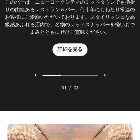
このバーは、ニューヨークシティのミッドタウンでも指折
ラウンジスタイルのスペースに生まれ変わりました。軽食
インスピレーションを得た、屋外パビリオンの雰囲気を感
りの由緒あるレストラン＆バー。何十年にもわたり常連の
や大皿料理をお連れ様と一緒にお楽しみください。ベルベ
じさせる明るく開放的なオアシス空間。ニューヨークシテ
お客様にご愛顧いただいております。スタイリッシュな高
ットのソファーと贅沢なアームチェアが並ぶ快適な空間で
ィのミッドタウンでゆったりとした朝食や昼食、あるいは
級感あふれる店内で、名物のレッドスナッパーを軽いおつ
アフタヌーンティーを楽しむのに最適なスポットです。
くつろぎのひとときを。
まみとともにぜひご賞味ください。
詳細を見る
詳細を見る
詳細を見る
/
01
03