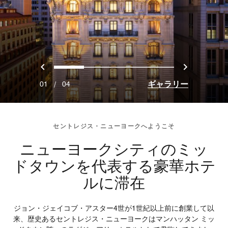
戻る
次へ
0
1
2
3
ギャラリー
01
/
04
セントレジス・ニューヨークへようこそ
ニューヨークシティのミッ
ドタウンを代表する豪華ホテ
ルに滞在
ジョン・ジェイコブ・アスター4世が1世紀以上前に創業して以
来、歴史あるセントレジス・ニューヨークはマンハッタン ミッ