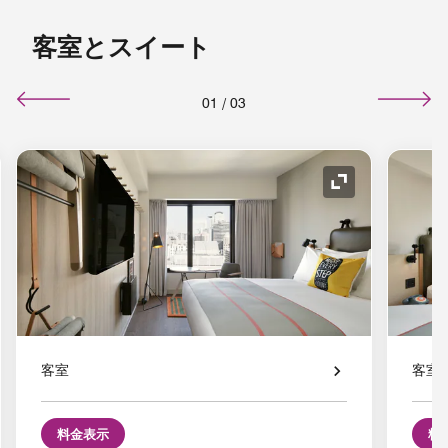
客室とスイート
01
/
03
コンの拡大
アイコンの拡
客室
客室
料金表示
料