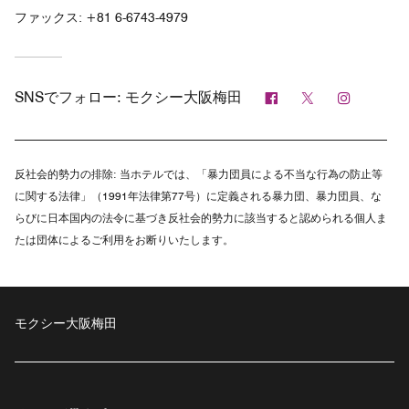
ファックス:
+81 6-6743-4979
Facebook
Twitter
Instagr
SNSでフォロー:
モクシー大阪梅田
反社会的勢力の排除:
当ホテルでは、「暴力団員による不当な行為の防止等
に関する法律」（1991年法律第77号）に定義される暴力団、暴力団員、な
らびに日本国内の法令に基づき反社会的勢力に該当すると認められる個人ま
たは団体によるご利用をお断りいたします。
モクシー大阪梅田