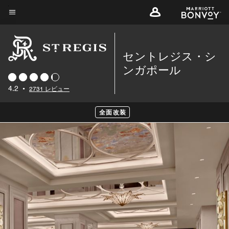
Skip
to
メニューのテキスト
main
content
セントレジス・シ
ンガポール
4.2
•
2731 レビュー
全面改装