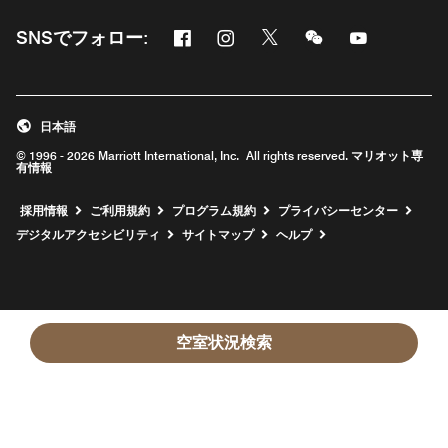
Facebook
Instagram
Twitter
Messenger
Youtube
SNSでフォロー:
新しいウィンドウで開く
新しいウィンドウで開く
新しいウィンドウで開く
新しいウィンドウ
新しいウィ
日本語
© 1996 - 2026 Marriott International, Inc. All rights reserved. マリオット専
有情報
新しいウィンドウで開く
採用情報
ご利用規約
プログラム規約
プライバシーセンター
デジタルアクセシビリティ
サイトマップ
ヘルプ
空室状況検索