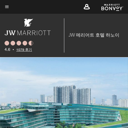
Skip
to
메뉴 텍스트
main
content
JW 메리어트 호텔 하노이
4.6
•
1079 후기