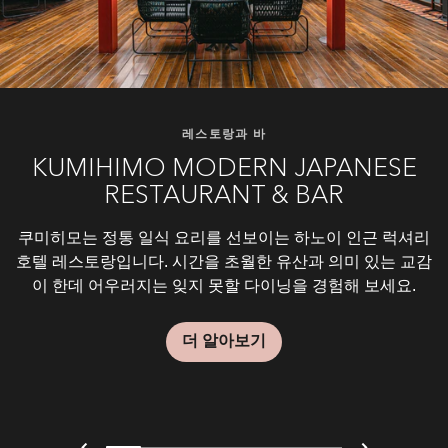
레스토랑과 바
레스토랑과 바
레스토랑과 바
레스토랑과 바
레스토랑과 바
레스토랑과 바
레스토랑과 바
CHINESE RESTAURANT WONG CHI
KUMIHIMO MODERN JAPANESE
KIDS CAFÉ BY JW
FRENCH GRILL
JW PATISSERIE
THE LOUNGE
JW CAFÉ
RESTAURANT & BAR
MING
더 라운지는 하노이에서 내 집처럼 편안하게 시간을 보낼 수
JW 더 라운지 JW 파티세리에서 갓 구워낸 달콤하고 풍미 가
호텔 8층 웰빙 온 8(Wellbeing on 8)에 위치한 키즈 카페 바
맞춤 세트 메뉴와 셰어링 보드, 엄선된 최고급 와인과 함께
JW 카페에서 호숫가의 절경을 만끽하며 세계 각국의 요리
득한 디저트의 세계에 푹 빠져보세요. 열정 넘치는 페이스트
를 즐겨보세요. JW 카페는 오픈 쿠킹 스테이션을 운영하며,
있는 매력적인 레스토랑 겸 바로, 라이브 음악이 흐르는 공
모던 프렌치 퀴진을 즐겨보세요. 프렌치 그릴은 잊지 못할
이 JW는 아이들의 상상력과 창의력을 자극하는 재미있는
쿠미히모는 정통 일식 요리를 선보이는 하노이 인근 럭셔리
하노이 광동식 레스토랑 웡치밍에서 세련된 광동식 전통 요
액티비티와 다양하게 마련된 영양 만점 요리를 즐기며 온 가
다이닝 경험을 선사하는 하노이 인근 고급 프렌치 레스토랑
간에서 애프터눈 티(매일 오후 2시부터 5시까지 운영)와 시
리 셰프팀이 정성껏 만드는 디저트는 하노아에서 프랑스의
뷔페 및 일품요리를 비롯해 JW 카페만의 특선 요리를 다양
호텔 레스토랑입니다. 시간을 초월한 유산과 의미 있는 교감
리를 경험해 보세요. 홍콩 출신의 웡치밍 셰프의 지휘 하에,
족이 의미 있는 유대감을 쌓고 오래도록 기억에 남는 추억을
하게 선보이는 하노이 남뜨리엠 지구 가족 레스토랑입니다.
그니처 커피, 현지 별미를 즐기실 수 있습니다.
맛을 선사합니다.
입니다.
최고급 식재료를 활용하여 절제된 우아함으로 담아내는 일
이 한데 어우러지는 잊지 못할 다이닝을 경험해 보세요.
만드실 수 있는 공간입니다.
품요리 메뉴를 만나보실 수 있습니다.
더 알아보기
더 알아보기
더 알아보기
더 알아보기
더 알아보기
더 알아보기
더 알아보기