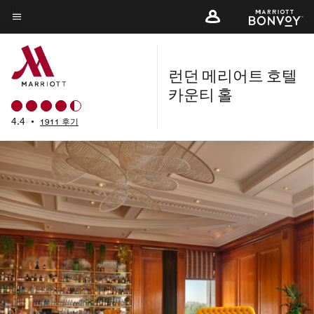
Skip
to
메뉴 텍스트
main
content
런던 메리어트 호텔
카운티 홀
4.4
•
1911 후기